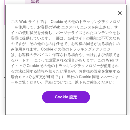
重要
アーカイブは現在、
リンクテンプレート
では
利用できません。
この Web サイトでは、Cookie その他のトラッキングテクノロジ
ーを使用して、お客様のWeb エクスペリエンスを向上させ、サ
イトの使用状況を分析し、パーソナライズされたコンテンツをお
客様に提供しています。一部は、当社サイトの機能に不可欠なも
のですが、その他のものは任意で、お客様の同意がある場合にの
み使用されます。Cookie その他のトラッキングテクノロジー
は、お客様のデバイスに保存される場合や、当社および信頼でき
るパートナーによって設置される場合があります。この Web サ
イト上で Cookie その他のトラッキングテクノロジーが使用され
る方法に関する情報を知りたい場合や、お客様の設定を変更する
テンプレート
キャンバステンプレ
場合 (いつでも変更が可能です)、当社の Cookie 同意マネージャ
前へ
次へ
ート
ーをご覧ください。詳細については、以下もご確認ください:
Cookie 設定
© Braze. All Rights Reserved
Privacy Policy
Cookie 優先設定