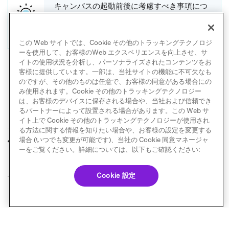
キャンバスの起動前後に考慮すべき事項につ
いては、
起動前後のチェックリスト
をご確認
ください。
この Web サイトでは、Cookie その他のトラッキングテクノロジ
ーを使用して、お客様のWeb エクスペリエンスを向上させ、サ
イトの使用状況を分析し、パーソナライズされたコンテンツをお
客様に提供しています。一部は、当社サイトの機能に不可欠なも
のですが、その他のものは任意で、お客様の同意がある場合にの
み使用されます。Cookie その他のトラッキングテクノロジー
は、お客様のデバイスに保存される場合や、当社および信頼でき
るパートナーによって設置される場合があります。この Web サ
イト上で Cookie その他のトラッキングテクノロジーが使用され
る方法に関する情報を知りたい場合や、お客様の設定を変更する
離脱ユーザー
プリファレンス調査
場合 (いつでも変更が可能です)、当社の Cookie 同意マネージャ
前へ
次へ
によるオンボーディング
ーをご覧ください。詳細については、以下もご確認ください:
Cookie 設定
© Braze. All Rights Reserved
Privacy Policy
Cookie 優先設定