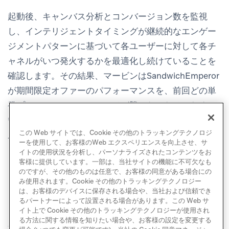
起動後、キャンバス分析とコンバージョン数を監視
し、インテリジェントタイミングが継続的なエンゲー
ジメントパターンに基づいて各ユーザーに対して各チ
ャネルがいつ発火するかを最適化し続けていることを
確認します。その結果、マービンはSandwichEmperor
が期間限定オファーのパフォーマンスを、前回どの単
発プロモーションメッセージが勝ったかだけでなく、
いつ、どのジャーニーが効果的かに結びつけることに
この Web サイトでは、Cookie その他のトラッキングテクノロジ
成功しました。
ーを使用して、お客様のWeb エクスペリエンスを向上させ、サ
イトの使用状況を分析し、パーソナライズされたコンテンツをお
客様に提供しています。一部は、当社サイトの機能に不可欠なも
のですが、その他のものは任意で、お客様の同意がある場合にの
み使用されます。Cookie その他のトラッキングテクノロジー
は、お客様のデバイスに保存される場合や、当社および信頼でき
るパートナーによって設置される場合があります。この Web サ
イト上で Cookie その他のトラッキングテクノロジーが使用され
る方法に関する情報を知りたい場合や、お客様の設定を変更する