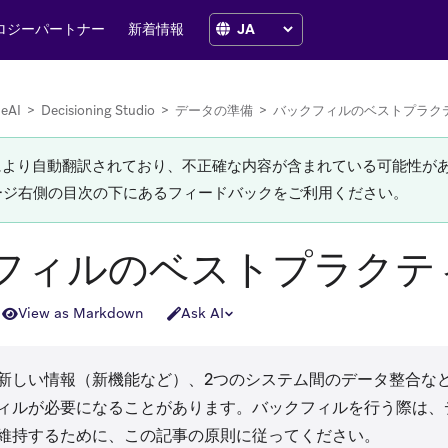
ロジーパートナー
新着情報
zeAI
>
Decisioning Studio
>
データの準備
>
バックフィルのベストプラク
Iにより自動翻訳されており、不正確な内容が含まれている可能性が
ージ右側の目次の下にあるフィードバックをご利用ください。
フィルのベストプラクテ
View as Markdown
Ask AI
新しい情報（新機能など）、2つのシステム間のデータ整合な
ィルが必要になることがあります。バックフィルを行う際は、
維持するために、この記事の原則に従ってください。