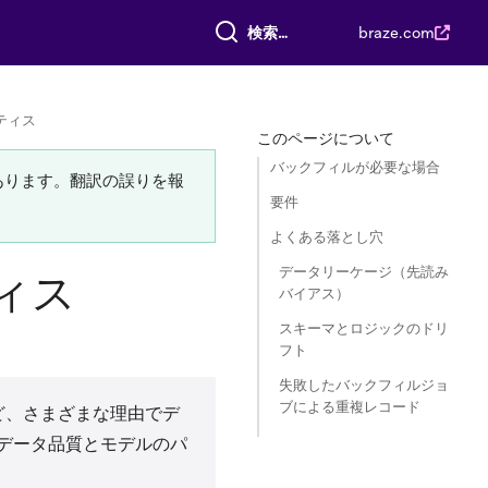
すべて検索
braze.com
ティス
このページについて
バックフィルが必要な場合
あります。翻訳の誤りを報
要件
よくある落とし穴
データリーケージ（先読み
ィス
バイアス）
スキーマとロジックのドリ
フト
失敗したバックフィルジョ
ブによる重複レコード
ど、さまざまな理由でデ
データ品質とモデルのパ