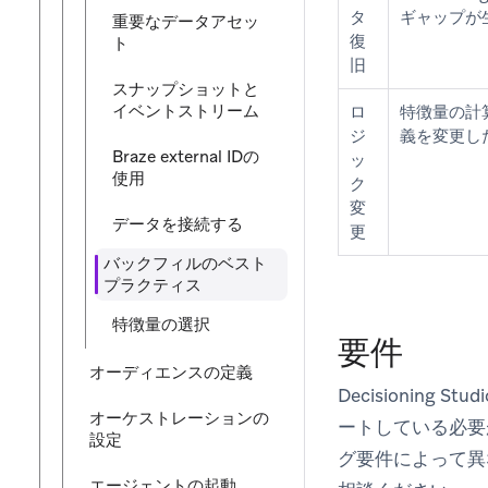
タ
ギャップが
重要なデータアセッ
復
ト
旧
スナップショットと
イベントストリーム
ロ
特徴量の計
ジ
義を変更し
Braze external IDの
ッ
使用
ク
変
データを接続する
更
バックフィルのベスト
プラクティス
特徴量の選択
要件
オーディエンスの定義
Decisioni
オーケストレーションの
ートしている必要
設定
グ要件によって異
エージェントの起動