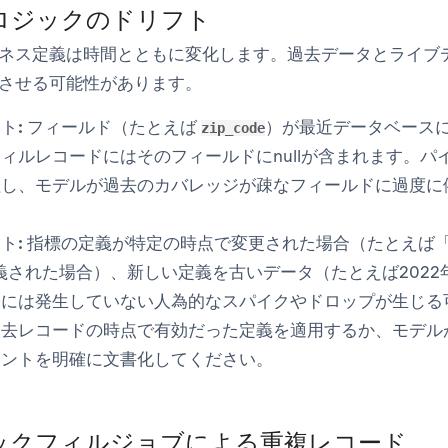
ロジックのドリフト
ネス定義は時間とともに変化します。過去データとライブ
させる可能性があります。
ト:
フィールド（たとえば
）が最近データベース
zip_code
ィルレコードにはそのフィールドにnullが含まれます。パ
理し、モデルが過去のカバレッジが疎なフィールドに過度に
ト:
指標の定義が特定の時点で変更された場合（たとえば
定義された場合）、新しい定義を古いデータ（たとえば202
際には発生していない人為的なスパイクやドロップが生じる
過去レコードの時点で有効だった定義を適用するか、モデル
イントを明確に文書化してください。
ックフィルジョブによる重複レコード