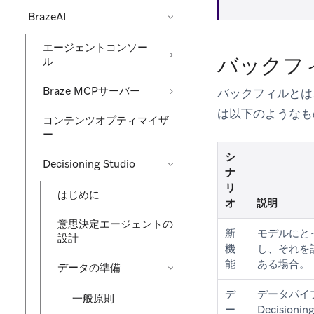
BrazeAI
エージェントコンソー
バックフ
ル
Braze MCPサーバー
バックフィルとは
は以下のようなも
コンテンツオプティマイザ
ー
シ
Decisioning Studio
ナ
リ
はじめに
オ
説明
意思決定エージェントの
新
モデルにと
設計
機
し、それを
能
ある場合。
データの準備
デ
データパイ
一般原則
ー
Decision