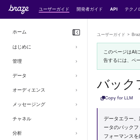
ユーザーガイド
開発者ガイド
API
テクノ
ホーム
ユーザーガイド
>
Bra
はじめに
このページはA
告するには、ペ
管理
データ
バック
オーディエンス
Copy for LLM
メッセージング
データエラー、
チャネル
ータのバックフ
分析
フォーマンスを