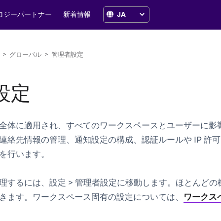
ロジーパートナー
新着情報
>
グローバル
>
管理者設定
設定
全体に適用され、すべてのワークスペースとユーザーに影
連絡先情報の管理、通知設定の構成、認証ルールや IP 許
を行います。
理するには、
設定
>
管理者設定
に移動します。ほとんどの機能
きます。ワークスペース固有の設定については、
ワークス