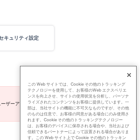
セキュリティ設定
この Web サイトでは、Cookie その他のトラッキング
テクノロジーを使用して、お客様のWeb エクスペリエ
ンスを向上させ、サイトの使用状況を分析し、パーソナ
ライズされたコンテンツをお客様に提供しています。一
 ユーザーアカウントに適用
部は、当社サイトの機能に不可欠なものですが、その他
のものは任意で、お客様の同意がある場合にのみ使用さ
れます。Cookie その他のトラッキングテクノロジー
は、お客様のデバイスに保存される場合や、当社および
信頼できるパートナーによって設置される場合がありま
す。この Web サイト上で Cookie その他のトラッキン