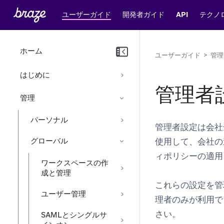
ユーザーガイド
開発者ガイド
API
テクノ
ホーム
ユーザーガイド
>
管理
はじめに
管理者
管理
パーソナル
管理者設定は会社
グローバル
使用して、会社の
ィポリシーの適用
ワークスペースの作
成と管理
これらの設定を管
ユーザー管理
理者のみが利用で
さい。
SAMLとシングルサ