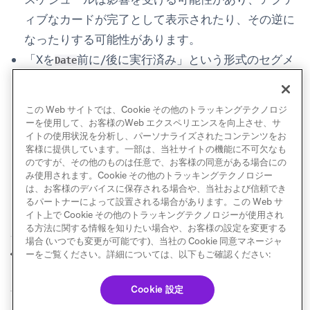
ィブなカードが完了として表示されたり、その逆に
なったりする可能性があります。
「Xを
前に/後に実行済み」という形式のセグメ
Date
ンテーションフィルターは、開始日時がワークスペ
ースのデフォルトタイムゾーン（例：太平洋時間）
この Web サイトでは、Cookie その他のトラッキングテクノロジ
でローカル化されるため、時間が調整されます。
ーを使用して、お客様のWeb エクスペリエンスを向上させ、サ
イトの使用状況を分析し、パーソナライズされたコンテンツをお
客様に提供しています。一部は、当社サイトの機能に不可欠なも
のですが、その他のものは任意で、お客様の同意がある場合にの
み使用されます。Cookie その他のトラッキングテクノロジー
は、お客様のデバイスに保存される場合や、当社および信頼でき
るパートナーによって設置される場合があります。この Web サ
イト上で Cookie その他のトラッキングテクノロジーが使用され
る方法に関する情報を知りたい場合や、お客様の設定を変更する
場合 (いつでも変更が可能です)、当社の Cookie 同意マネージャ
管理者設定
通知設定
ーをご覧ください。詳細については、以下もご確認ください:
前へ
次へ
Cookie 設定
© Braze. All Rights Reserved
Privacy Policy
Cookie 優先設定