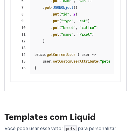
6

.
put
(
"name"
,
"Gus"
))
7

.
put
(
JSONObject
()
8

.
put
(
"id"
,
2
)
9

.
put
(
"type"
,
"cat"
)
10

.
put
(
"breed"
,
"calico"
)
11

.
put
(
"name"
,
"Pixel"
)
12

)
13

14

braze
.
getCurrentUser
{
user
->
15

user
.
setCustomUserAttribute
(
"pets"
,
json
)
}
Templates com Liquid
Você pode usar esse vetor
para personalizar
pets