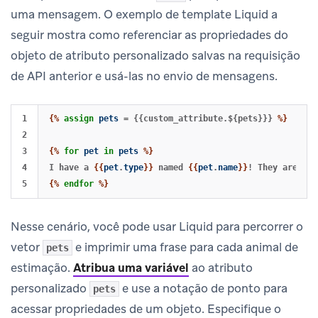
uma mensagem. O exemplo de template Liquid a
seguir mostra como referenciar as propriedades do
objeto de atributo personalizado salvas na requisição
de API anterior e usá-las no envio de mensagens.
1

{%
assign
pets
=
{{custom_attribute.${pets}}}
%}
2

3

{%
for
pet
in
pets
%}
4

I have a 
{{
pet
.
type
}}
 named 
{{
pet
.
name
}}
! They are a 
{
{%
endfor
%}
Nesse cenário, você pode usar Liquid para percorrer o
vetor
e imprimir uma frase para cada animal de
pets
estimação.
Atribua uma variável
ao atributo
personalizado
e use a notação de ponto para
pets
acessar propriedades de um objeto. Especifique o