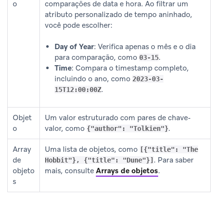
o
comparações de data e hora. Ao filtrar um
atributo personalizado de tempo aninhado,
você pode escolher:
Day of Year
: Verifica apenas o mês e o dia
para comparação, como
.
03-15
Time
: Compara o timestamp completo,
incluindo o ano, como
2023-03-
.
15T12:00:00Z
Objet
Um valor estruturado com pares de chave-
o
valor, como
.
{"author": "Tolkien"}
Array
Uma lista de objetos, como
[{"title": "The
de
. Para saber
Hobbit"}, {"title": "Dune"}]
objeto
mais, consulte
Arrays de objetos
.
s