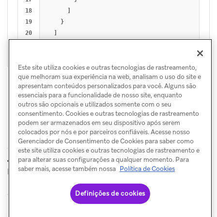
18

]
19

}
20

]
}
Este site utiliza cookies e outras tecnologias de rastreamento,
que melhoram sua experiência na web, analisam o uso do site e
apresentam conteúdos personalizados para você. Alguns são
essenciais para a funcionalidade de nosso site, enquanto
outros são opcionais e utilizados somente com o seu
consentimento. Cookies e outras tecnologias de rastreamento
podem ser armazenados em seu dispositivo após serem
colocados por nós e por parceiros confiáveis. Acesse nosso
Gerenciador de Consentimento de Cookies para saber como
este site utiliza cookies e outras tecnologias de rastreamento e
Atributos
Atributos
para alterar suas configurações a qualquer momento. Para
ANTERIOR
PRÓXIMO
personalizados
personalizados aninhados
saber mais, acesse também nossa
Política de Cookies
Definições de cookies
© Braze. All Rights Reserved
Privacy Policy
Preferências de cookies