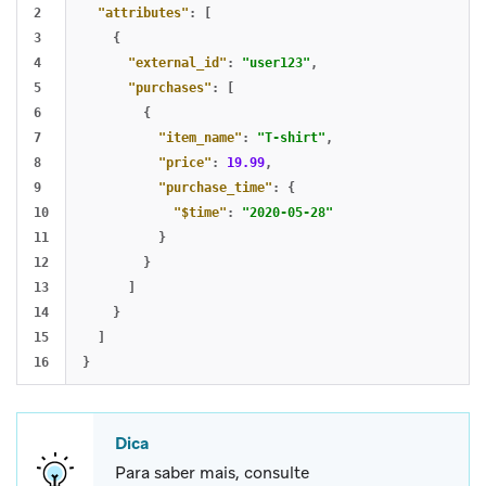
2

"attributes"
:
[
3

{
4

"external_id"
:
"user123"
,
5

"purchases"
:
[
6

{
7

"item_name"
:
"T-shirt"
,
8

"price"
:
19.99
,
9

"purchase_time"
:
{
10

"$time"
:
"2020-05-28"
11

}
12

}
13

]
14

}
15

]
}
Dica
Para saber mais, consulte