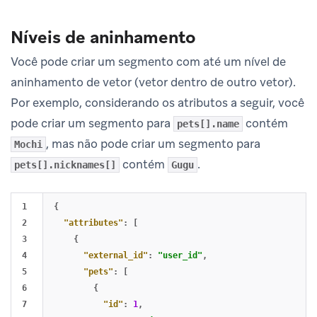
Níveis de aninhamento
Você pode criar um segmento com até um nível de
aninhamento de vetor (vetor dentro de outro vetor).
Por exemplo, considerando os atributos a seguir, você
pode criar um segmento para
contém
pets[].name
, mas não pode criar um segmento para
Mochi
contém
.
pets[].nicknames[]
Gugu
1

{
2

"attributes"
:
[
3

{
4

"external_id"
:
"user_id"
,
5

"pets"
:
[
6

{
7

"id"
:
1
,