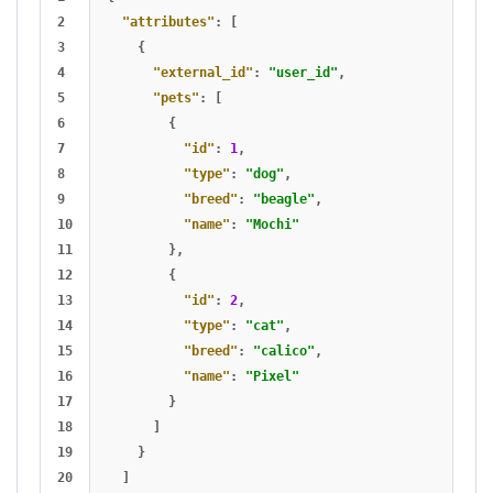
2

"attributes"
:
[
3

{
4

"external_id"
:
"user_id"
,
5

"pets"
:
[
6

{
7

"id"
:
1
,
8

"type"
:
"dog"
,
9

"breed"
:
"beagle"
,
10

"name"
:
"Mochi"
11

},
12

{
13

"id"
:
2
,
14

"type"
:
"cat"
,
15

"breed"
:
"calico"
,
16

"name"
:
"Pixel"
17

}
18

]
19

}
20

]