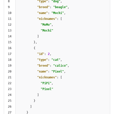
8

"type"
:
"dog"
,
9

"breed"
:
"beagle"
,
10

"name"
:
"Mochi"
,
11

"nicknames"
:
[
12

"MoMo"
,
13

"Mochi"
14

]
15

},
16

{
17

"id"
:
2
,
18

"type"
:
"cat"
,
19

"breed"
:
"calico"
,
20

"name"
:
"Pixel"
,
21

"nicknames"
:
[
22

"PiPi"
,
23

"Pixel"
24

]
25

}
26

]
27

}