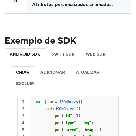
Atributos personalizados aninhados
.
Exemplo de SDK
ANDROID SDK
SWIFT SDK
WEB SDK
CRIAR
ADICIONAR
ATUALIZAR
EXCLUIR
1

val
json
=
JSONArray
()
2

.
put
(
JSONObject
()
3

.
put
(
"id"
,
1
)
4

.
put
(
"type"
,
"dog"
)
5

.
put
(
"breed"
,
"beagle"
)