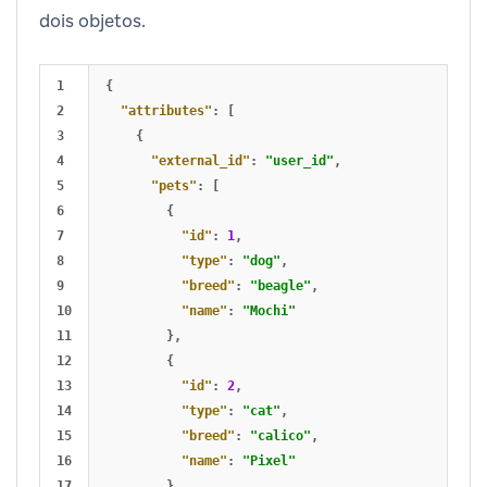
dois objetos.
1

{
2

"attributes"
:
[
3

{
4

"external_id"
:
"user_id"
,
5

"pets"
:
[
6

{
7

"id"
:
1
,
8

"type"
:
"dog"
,
9

"breed"
:
"beagle"
,
10

"name"
:
"Mochi"
11

},
12

{
13

"id"
:
2
,
14

"type"
:
"cat"
,
15

"breed"
:
"calico"
,
16

"name"
:
"Pixel"
17

}