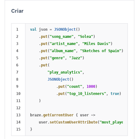
Criar
1

val
json
=
JSONObject
()
2

.
put
(
"song_name"
,
"Solea"
)
3

.
put
(
"artist_name"
,
"Miles Davis"
)
4

.
put
(
"album_name"
,
"Sketches of Spain"
)
5

.
put
(
"genre"
,
"Jazz"
)
6

.
put
(
7

"play_analytics"
,
8

JSONObject
()
9

.
put
(
"count"
,
1000
)
10

.
put
(
"top_10_listeners"
,
true
)
11

)
12

13

braze
.
getCurrentUser
{
user
->
14

user
.
setCustomUserAttribute
(
"most_played_song"
}