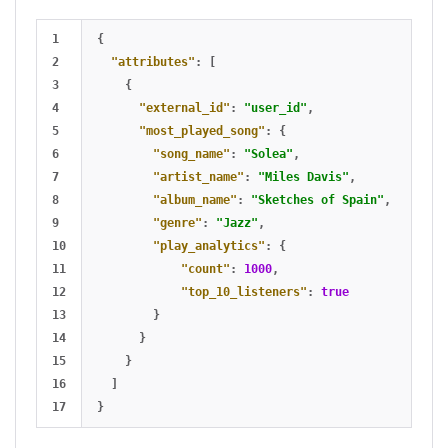
1

{
2

"attributes"
:
[
3

{
4

"external_id"
:
"user_id"
,
5

"most_played_song"
:
{
6

"song_name"
:
"Solea"
,
7

"artist_name"
:
"Miles Davis"
,
8

"album_name"
:
"Sketches of Spain"
,
9

"genre"
:
"Jazz"
,
10

"play_analytics"
:
{
11

"count"
:
1000
,
12

"top_10_listeners"
:
true
13

}
14

}
15

}
16

]
}