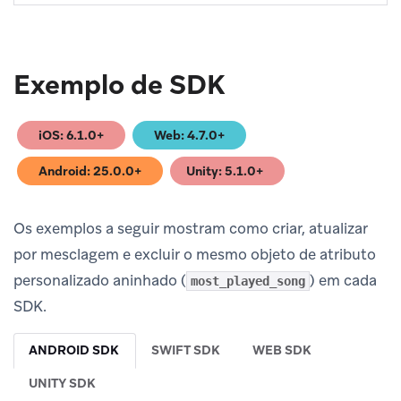
Exemplo de SDK
iOS: 6.1.0+
Web: 4.7.0+
(opens in new tab)
(opens in new tab)
Android: 25.0.0+
Unity: 5.1.0+
(opens in new tab)
(opens in new tab)
Os exemplos a seguir mostram como criar, atualizar
por mesclagem e excluir o mesmo objeto de atributo
personalizado aninhado (
) em cada
most_played_song
SDK.
ANDROID SDK
SWIFT SDK
WEB SDK
UNITY SDK