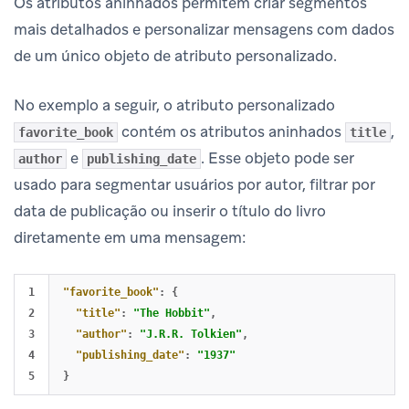
Os atributos aninhados permitem criar segmentos
mais detalhados e personalizar mensagens com dados
de um único objeto de atributo personalizado.
No exemplo a seguir, o atributo personalizado
contém os atributos aninhados
,
favorite_book
title
e
. Esse objeto pode ser
author
publishing_date
usado para segmentar usuários por autor, filtrar por
data de publicação ou inserir o título do livro
diretamente em uma mensagem:
1

"favorite_book"
:
{
2

"title"
:
"The Hobbit"
,
3

"author"
:
"J.R.R. Tolkien"
,
4

"publishing_date"
:
"1937"
}