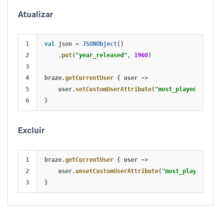
Atualizar
1

val
json
=
JSONObject
()
2

.
put
(
"year_released"
,
1960
)
3

4

braze
.
getCurrentUser
{
user
->
5

user
.
setCustomUserAttribute
(
"most_played_song"
,
}
Excluir
1

braze
.
getCurrentUser
{
user
->
2

user
.
unsetCustomUserAttribute
(
"most_played_song
}