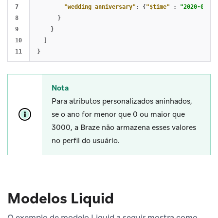
7

"wedding_anniversary"
:
{
"$time"
:
"2020-05-28
8

}
9

}
10

]
}
Nota
Para atributos personalizados aninhados,
se o ano for menor que 0 ou maior que
3000, a Braze não armazena esses valores
no perfil do usuário.
Modelos Liquid
O exemplo de modelo Liquid a seguir mostra como