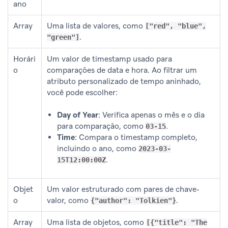
ano
Array
Uma lista de valores, como
["red", "blue",
.
"green"]
Horári
Um valor de timestamp usado para
o
comparações de data e hora. Ao filtrar um
atributo personalizado de tempo aninhado,
você pode escolher:
Day of Year
: Verifica apenas o mês e o dia
para comparação, como
.
03-15
Time
: Compara o timestamp completo,
incluindo o ano, como
2023-03-
.
15T12:00:00Z
Objet
Um valor estruturado com pares de chave-
o
valor, como
.
{"author": "Tolkien"}
Array
Uma lista de objetos, como
[{"title": "The