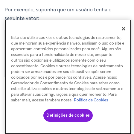
Por exemplo, suponha que um usuário tenha o
seguinte vetor:
1

{
Este site utiliza cookies e outras tecnologias de rastreamento,
que melhoram sua experiência na web, analisam o uso do site e
2

"orders"
:
[
apresentam conteúdos personalizados para você. Alguns são
3

{
"product"
:
"Shoes"
,
"price"
:
80
},
essenciais para a funcionalidade de nosso site, enquanto
4

{
"product"
:
"Hat"
,
"price"
:
25
}
outros são opcionais e utilizados somente com o seu
5

]
consentimento. Cookies e outras tecnologias de rastreamento
}
podem ser armazenados em seu dispositivo após serem
colocados por nós e por parceiros confiáveis. Acesse nosso
Gerenciador de Consentimento de Cookies para saber como
Um Segment com os seguintes filtros AND:
este site utiliza cookies e outras tecnologias de rastreamento e
para alterar suas configurações a qualquer momento. Para
saber mais, acesse também nossa
Política de Cookies
é maior que 50
orders[].price
é menor que 30
orders[].price
Definições de cookies
Esse usuário se qualificaria porque o primeiro filtro
corresponde ao item “Shoes” (80 > 50) e o segundo