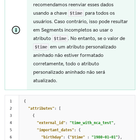
recomendamos reenviar esses dados
usando a chave
para todos os
$time
usuários. Caso contrário, isso pode resultar
em Segments incompletos ao usar o
atributo
. No entanto, se o valor de
$time
em um atributo personalizado
$time
aninhado não estiver formatado
corretamente, todo o atributo
personalizado aninhado não será
atualizado.
1

{
2

"attributes"
:
[
3

{
4

"external_id"
:
"time_with_nca_test"
,
5

"important_dates"
:
{
6

"birthday"
:
{
"$time"
:
"1980-01-01"
},