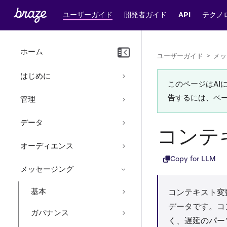
ユーザーガイド
開発者ガイド
API
テクノ
ホーム
ユーザーガイド
>
メッ
はじめに
このページはA
告するには、ペ
管理
データ
コンテ
オーディエンス
Copy for LLM
メッセージング
基本
コンテキスト変
データです。コ
ガバナンス
く、遅延のパー