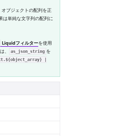
め、オブジェクトの配列を正
結果は単純な文字列の配列に
Liquidフィルター
を使用
は、
を
as_json_string
xt.${object_array} |