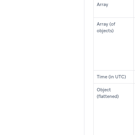
Array
Array (of
objects)
Time (in UTC)
Object
(flattened)