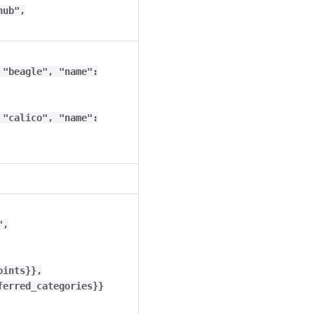
hub",
 "beagle", "name":
 "calico", "name":
",
oints}},
ferred_categories}}