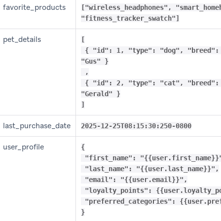
favorite_products
["wireless_headphones", "smart_home
"fitness_tracker_swatch"]
pet_details
[
{ "id": 1, "type": "dog", "breed":
"Gus" }
,
{ "id": 2, "type": "cat", "breed":
"Gerald" }
]
last_purchase_date
2025-12-25T08:15:30:250-0800
user_profile
{
"first_name": "{{user.first_name}}
"last_name": "{{user.last_name}}",
"email": "{{user.email}}",
"loyalty_points": {{user.loyalty_p
"preferred_categories": {{user.pre
}