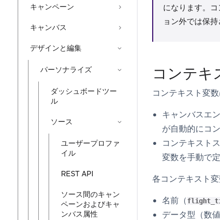
キャンペーン
になります。コ
ョン外では保持
キャンバス
デザインと編集
コンテキ
パーソナライズ
ダッシュボードツー
コンテキスト変数
ル
キャンバスエ
ソース
が自動的にコ
コンテキスト
ユーザープロファ
イル
変数を手動で
REST API
各コンテキスト変
ソース間のキャン
名前（
flight_t
ペーンおよびキャ
ンバス属性
データ型（数