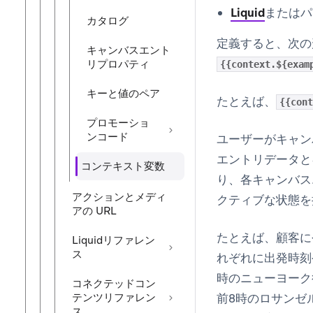
Liquid
または
パ
カタログ
定義すると、次の
キャンバスエント
リプロパティ
{{context.${exam
キーと値のペア
たとえば、
{{cont
プロモーショ
ンコード
ユーザーがキャン
エントリデータと
コンテキスト変数
り、各キャンバス
アクションとメディ
クティブな状態を
アの URL
たとえば、顧客に
Liquidリファレン
ス
れぞれに出発時刻
時のニューヨーク
コネクテッドコン
テンツリファレン
前8時のロサンゼ
ス