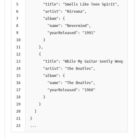
5

      "title": "Smells Like Teen Spirit",

6

      "artist": "Nirvana",

7

      "album": {

8

        "name": "Nevermind",

9

        "yearReleased": "1991"

10

      }

11

    },

12

    {

13

      "title": "While My Guitar Gently Weeps",

14

      "artist": "the Beatles",

15

      "album": {

16

        "name": "The Beatles",

17

        "yearReleased": "1968"

18

      }

19

    }

20

  ]

21

}
