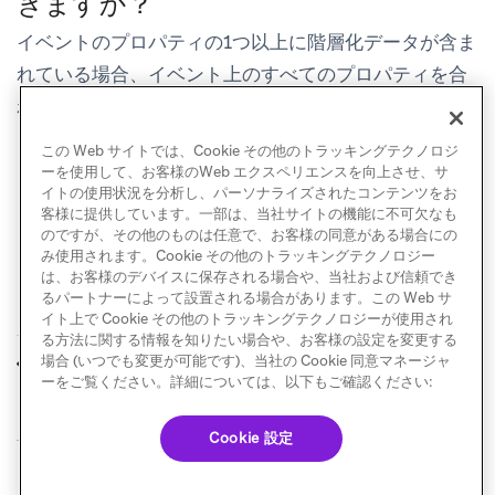
きますか？
イベントのプロパティの1つ以上に階層化データが含ま
れている場合、イベント上のすべてのプロパティを合
わせた最大ペイロードは100 KBです。そのサイズ制限
を超えるリクエストは拒否されます。
この Web サイトでは、Cookie その他のトラッキングテクノロジ
ーを使用して、お客様のWeb エクスペリエンスを向上させ、サ
イトの使用状況を分析し、パーソナライズされたコンテンツをお
客様に提供しています。一部は、当社サイトの機能に不可欠なも
のですが、その他のものは任意で、お客様の同意がある場合にの
み使用されます。Cookie その他のトラッキングテクノロジー
は、お客様のデバイスに保存される場合や、当社および信頼でき
るパートナーによって設置される場合があります。この Web サ
イト上で Cookie その他のトラッキングテクノロジーが使用され
る方法に関する情報を知りたい場合や、お客様の設定を変更する
カスタムイベントプ
推奨イベント
場合 (いつでも変更が可能です)、当社の Cookie 同意マネージャ
前へ
次へ
ロパティ
ーをご覧ください。詳細については、以下もご確認ください:
Cookie 設定
© Braze. All Rights Reserved
Privacy Policy
Cookie 優先設定