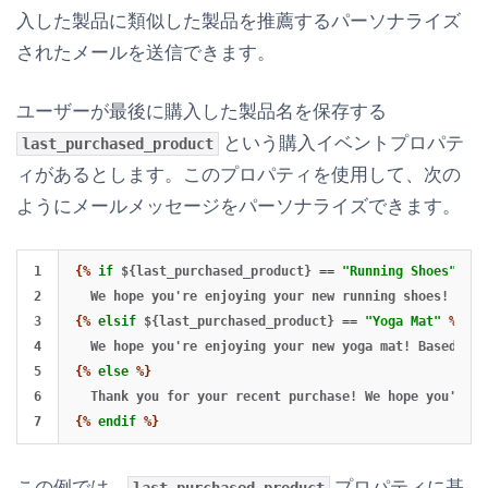
入した製品に類似した製品を推薦するパーソナライズ
されたメールを送信できます。
ユーザーが最後に購入した製品名を保存する
という購入イベントプロパテ
last_purchased_product
ィがあるとします。このプロパティを使用して、次の
ようにメールメッセージをパーソナライズできます。
1

{%
if
${last_purchased_product}
==
"Running Shoes"
%}
2

3

{%
elsif
${last_purchased_product}
==
"Yoga Mat"
%}
4

5

{%
else
%}
6

{%
endif
%}
この例では、
プロパティに基
last_purchased_product