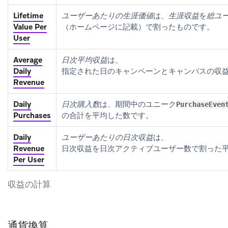
Lifetime
ユーザーあたりの生涯価値
は、
生涯収益
を
総ユ
Value Per
（ホームページに記載）で割ったものです。
User
Average
日次平均収益
は、
Daily
指定された日のキャンペーンとキャンバスの収
Revenue
Daily
日次購入数
は、期間中のユニーク
PurchaseEven
Purchases
の合計を平均した数です。
Daily
ユーザーあたりの日次収益
は、
Revenue
日次収益を日次アクティブユーザー数で割った
Per User
収益の計算
通貨換算