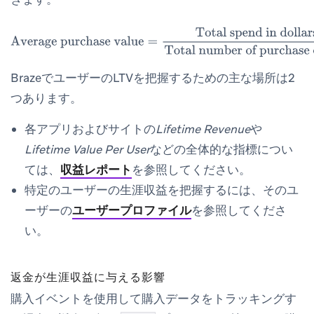
Average purchase value
=
Total spend in dollars
Total
number of purchase events
BrazeでユーザーのLTVを把握するための主な場所は2
つあります。
各アプリおよびサイトの
Lifetime Revenue
や
Lifetime Value Per User
などの全体的な指標につい
ては、
収益レポート
を参照してください。
特定のユーザーの生涯収益を把握するには、そのユ
ーザーの
ユーザープロファイル
を参照してくださ
い。
返金が生涯収益に与える影響
購入イベントを使用して購入データをトラッキングす