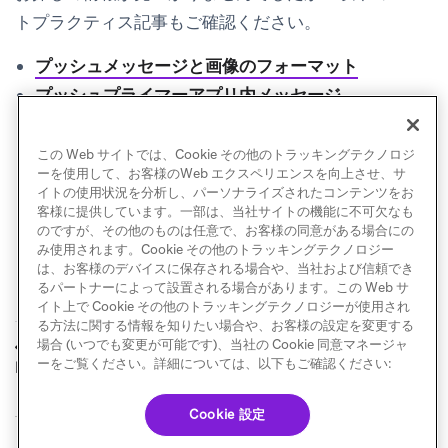
トプラクティス記事もご確認ください。
プッシュメッセージと画像のフォーマット
プッシュプライマーアプリ内メッセージ
中国のAndroidデバイスの配信性
送信前に知っておくべきこと：チャネル
この Web サイトでは、Cookie その他のトラッキングテクノロジ
ーを使用して、お客様のWeb エクスペリエンスを向上させ、サ
イトの使用状況を分析し、パーソナライズされたコンテンツをお
客様に提供しています。一部は、当社サイトの機能に不可欠なも
のですが、その他のものは任意で、お客様の同意がある場合にの
み使用されます。Cookie その他のトラッキングテクノロジー
は、お客様のデバイスに保存される場合や、当社および信頼でき
るパートナーによって設置される場合があります。この Web サ
イト上で Cookie その他のトラッキングテクノロジーが使用され
る方法に関する情報を知りたい場合や、お客様の設定を変更する
プッシュ通知の一般
プッシュプライマー
場合 (いつでも変更が可能です)、当社の Cookie 同意マネージャ
前へ
次へ
的なエラーメッセージ
アプリ内メッセージ
ーをご覧ください。詳細については、以下もご確認ください:
Cookie 設定
© Braze. All Rights Reserved
Privacy Policy
Cookie 優先設定