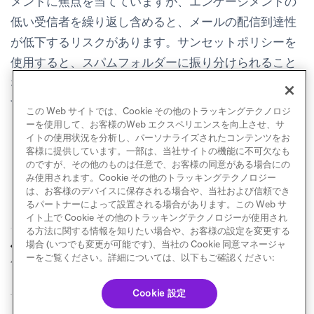
メントに焦点を当てていますが、エンゲージメントの
低い受信者を繰り返し含めると、メールの配信到達性
が低下するリスクがあります。サンセットポリシーを
使用すると、スパムフォルダーに振り分けられること
なく、離脱ユーザーをターゲットにすることができま
す。
この Web サイトでは、Cookie その他のトラッキングテクノロジ
ーを使用して、お客様のWeb エクスペリエンスを向上させ、サ
イトの使用状況を分析し、パーソナライズされたコンテンツをお
客様に提供しています。一部は、当社サイトの機能に不可欠なも
のですが、その他のものは任意で、お客様の同意がある場合にの
み使用されます。Cookie その他のトラッキングテクノロジー
は、お客様のデバイスに保存される場合や、当社および信頼でき
るパートナーによって設置される場合があります。この Web サ
イト上で Cookie その他のトラッキングテクノロジーが使用され
る方法に関する情報を知りたい場合や、お客様の設定を変更する
Apple Mail のプライ
送信前に知っておく
場合 (いつでも変更が可能です)、当社の Cookie 同意マネージャ
前へ
次へ
バシー保護
べきこと
ーをご覧ください。詳細については、以下もご確認ください:
Cookie 設定
© Braze. All Rights Reserved
Privacy Policy
Cookie 優先設定