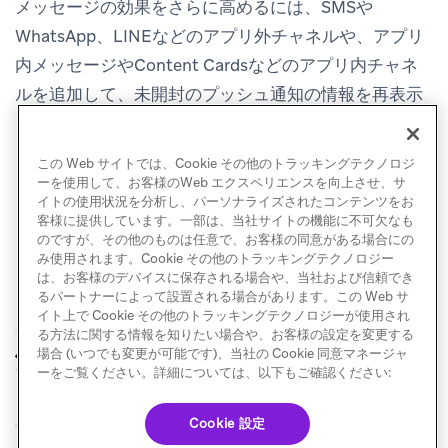
メッセージの効果をさらに高めるには、SMSや
WhatsApp、LINEなどのアプリ外チャネルや、アプリ
内メッセージやContent Cardsなどのアプリ内チャネ
ルを追加して、未開封のプッシュ通知の情報を再表示
します。ユーザーは次回アプリを開いたときに、見逃
した可能性のある情報を確認できます。
この Web サイトでは、Cookie その他のトラッキングテクノロジ
ーを使用して、お客様のWeb エクスペリエンスを向上させ、サ
イトの使用状況を分析し、パーソナライズされたコンテンツをお
客様に提供しています。一部は、当社サイトの機能に不可欠なも
のですが、その他のものは任意で、お客様の同意がある場合にの
み使用されます。Cookie その他のトラッキングテクノロジー
は、お客様のデバイスに保存される場合や、当社および信頼でき
るパートナーによって設置される場合があります。この Web サ
イト上で Cookie その他のトラッキングテクノロジーが使用され
る方法に関する情報を知りたい場合や、お客様の設定を変更する
プッシュプライマー
送信前に知っておく
場合 (いつでも変更が可能です)、当社の Cookie 同意マネージャ
前へ
次へ
アプリ内メッセージ
べきこと
ーをご覧ください。詳細については、以下もご確認ください:
Cookie 設定
© Braze. All Rights Reserved
Privacy Policy
Cookie 優先設定