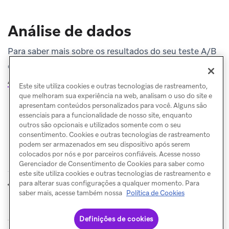
Análise de dados
Para saber mais sobre os resultados do seu teste A/B
com otimização, consulte
Análise de dados de testes multivariantes e A/B
.
Este site utiliza cookies e outras tecnologias de rastreamento,
que melhoram sua experiência na web, analisam o uso do site e
apresentam conteúdos personalizados para você. Alguns são
essenciais para a funcionalidade de nosso site, enquanto
outros são opcionais e utilizados somente com o seu
consentimento. Cookies e outras tecnologias de rastreamento
podem ser armazenados em seu dispositivo após serem
colocados por nós e por parceiros confiáveis. Acesse nosso
Gerenciador de Consentimento de Cookies para saber como
este site utiliza cookies e outras tecnologias de rastreamento e
Criar testes
Análise de
para alterar suas configurações a qualquer momento. Para
ANTERIOR
PRÓXIMO
dados
saber mais, acesse também nossa
Política de Cookies
Definições de cookies