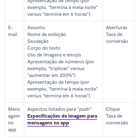
Apresentação de tempo (por
exemplo, “termina à meia-noite”
versus “termina em 6 horas”)
E-
Assunto
Aberturas
mail
Nome de exibição
Taxa de
Saudação
conversão
Corpo do texto
Uso de imagens e emojis
Apresentação de números (por
exemplo, “triplicar” versus
“aumentar em 200%”)
Apresentação de tempo (por
exemplo, “termina à meia-noite”
versus “termina em 6 horas”)
Mens
Aspectos listados para “push”
Clique
agem
Especificações de imagem para
Taxa de
no
mensagens no app
conversão
app