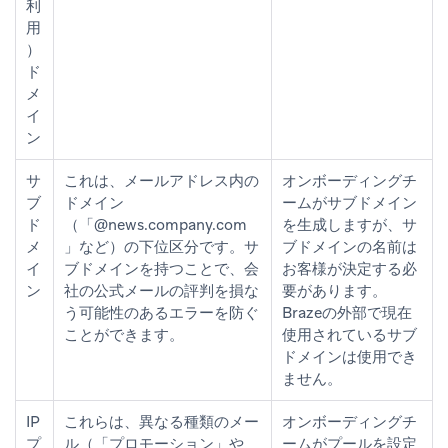
利
用
）
ド
メ
イ
ン
サ
これは、メールアドレス内の
オンボーディングチ
ブ
ドメイン
ームがサブドメイン
ド
（「@news.company.com
を生成しますが、サ
メ
」など）の下位区分です。サ
ブドメインの名前は
イ
ブドメインを持つことで、会
お客様が決定する必
ン
社の公式メールの評判を損な
要があります。
う可能性のあるエラーを防ぐ
Brazeの外部で現在
ことができます。
使用されているサブ
ドメインは使用でき
ません。
IP
これらは、異なる種類のメー
オンボーディングチ
プ
ル（「プロモーション」や
ームがプールを設定