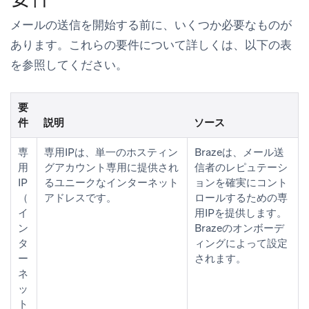
メールの送信を開始する前に、いくつか必要なものが
あります。これらの要件について詳しくは、以下の表
を参照してください。
要
件
説明
ソース
専
専用IPは、単一のホスティン
Brazeは、メール送
用
グアカウント専用に提供され
信者のレピュテーシ
IP
るユニークなインターネット
ョンを確実にコント
（
アドレスです。
ロールするための専
イ
用IPを提供します。
ン
Brazeのオンボーデ
タ
ィングによって設定
ー
されます。
ネ
ッ
ト