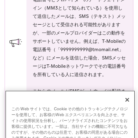
イン（MM3として知られている）を使用し
て送信したメールは、SMS（テキスト）メッ
セージとして受信される可能性があります
が、一部のメールプロバイダーはこの動作を
サポートしていません。例えば、T-Mobileの
電話番号（「
9999999999@tmomail.net
」
など）にメールを送信した場合、SMSメッセ
ージはT-Mobileネットワークでその電話番号
を所有している人に送信されます。
これらのメールがSMSゲートウェイに配信さ
れなくても、メール課金にはカウントされる
ことにご注意ください。サポートされていな
この Web サイトでは、Cookie その他のトラッキングテクノロジ
ーを使用して、お客様のWeb エクスペリエンスを向上させ、サ
いゲートウェイへのメール送信を避けるに
イトの使用状況を分析し、パーソナライズされたコンテンツをお
は、
サポートされていないゲートウェイのド
客様に提供しています。一部は、当社サイトの機能に不可欠なも
(opens in new tab)
メイン名のリスト
を確認してください。
のですが、その他のものは任意で、お客様の同意がある場合にの