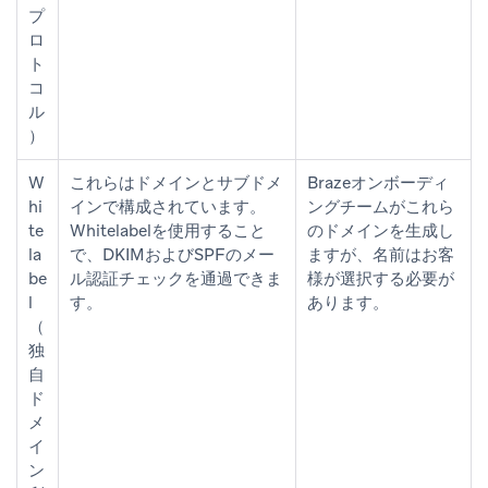
プ
ロ
ト
コ
ル
）
W
これらはドメインとサブドメ
Brazeオンボーディ
hi
インで構成されています。
ングチームがこれら
te
Whitelabelを使用すること
のドメインを生成し
la
で、DKIMおよびSPFのメー
ますが、名前はお客
be
ル認証チェックを通過できま
様が選択する必要が
l
す。
あります。
（
独
自
ド
メ
イ
ン