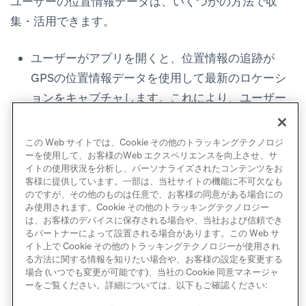
ユーザーの位置情報データは、いくつかの方法で収
集・活用できます。
ユーザーがアプリを開くと、位置情報の追跡が
GPSの位置情報データを使用して最新のロケーシ
ョンをキャプチャします。これにより、ユーザー
がどこにいたかを確認し、そのデータに基づいて
セグメント化できます。
この Web サイトでは、Cookie その他のトラッキングテクノロジ
ジオフェンスは、定義された仮想的な地理的エリ
ーを使用して、お客様のWeb エクスペリエンスを向上させ、サ
イトの使用状況を分析し、パーソナライズされたコンテンツをお
アです。ユーザーがバックグラウンドでの位置情
客様に提供しています。一部は、当社サイトの機能に不可欠なも
のですが、その他のものは任意で、お客様の同意がある場合にの
報の追跡を有効にしている場合、ジオフェンスを
み使用されます。Cookie その他のトラッキングテクノロジー
使用して、ユーザーがジオフェンス内にいるとき
は、お客様のデバイスに保存される場合や、当社および信頼でき
るパートナーによって設置される場合があります。この Web サ
にリアルタイムでキャンペーンをトリガーできま
イト上で Cookie その他のトラッキングテクノロジーが使用され
す。
る方法に関する情報を知りたい場合や、お客様の設定を変更する
場合 (いつでも変更が可能です)、当社の Cookie 同意マネージャ
ーをご覧ください。詳細については、以下もご確認ください: