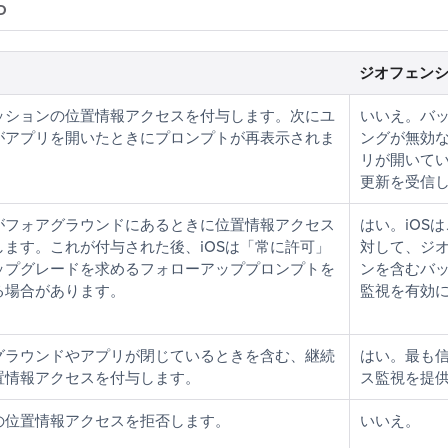
D
ジオフェン
ッションの位置情報アクセスを付与します。次にユ
いいえ。バ
がアプリを開いたときにプロンプトが再表示されま
ングが無効
リが開いて
更新を受信
がフォアグラウンドにあるときに位置情報アクセス
はい。iOS
します。これが付与された後、iOSは「常に許可」
対して、ジ
ップグレードを求めるフォローアッププロンプトを
ンを含むバ
る場合があります。
監視を有効
グラウンドやアプリが閉じているときを含む、継続
はい。最も
置情報アクセスを付与します。
ス監視を提
の位置情報アクセスを拒否します。
いいえ。