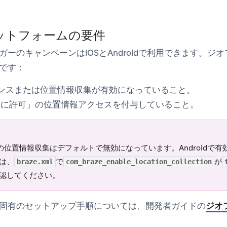
ラットフォームの要件
ガーのキャンペーンはiOSとAndroidで利用できます。ジ
です：
フェンスまたは位置情報収集が有効になっていること。
常に許可」の位置情報アクセスを付与していること。
zeの位置情報収集はデフォルトで無効になっています。Androidで
は、
で
が
braze.xml
com_braze_enable_location_collection
認してください。
固有のセットアップ手順については、開発者ガイドの
ジオ