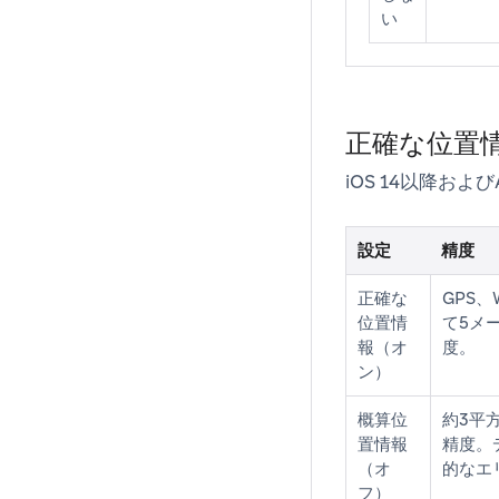
い
正確な位置
iOS 14以降お
設定
精度
正確な
GPS、
位置情
て5メ
報（オ
度。
ン）
概算位
約3平
置情報
精度。
（オ
的なエ
フ）