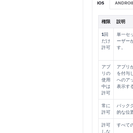
IOS
ANDROI
権限
説明
1回
単一セ
だけ
ーザー
許可
す。
アプ
アプリ
リの
を付与
使用
へのア
中は
表示す
許可
常に
バック
許可
的な位
許可
すべて
しな