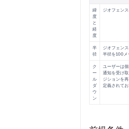
緯
ジオフェンス
度
と
経
度
半
ジオフェンス
径
半径を100
ク
ユーザーは個
ー
通知を受け取
ル
ジションを再
ダ
定義されてお
ウ
ン