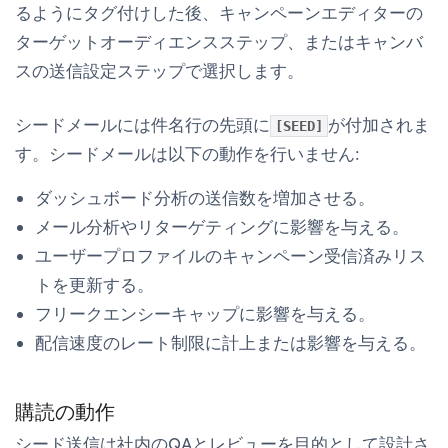
るようにタグ付けした後、キャンペーンエディターの
ターゲットオーディエンス
ステップ、またはキャンバ
スの
送信設定
ステップで選択します。
シードメールには件名行の先頭に
が付加されま
[SEED]
す。シードメールは以下の動作を
行いません
:
ダッシュボード分析の送信数を増加させる。
メール分析やリターゲティングに影響を与える。
ユーザープロファイルの
キャンペーン受信済み
リス
トを更新する。
フリークエンシーキャップに影響を与える。
配信速度のレート制限に計上または影響を与える。
購読の動作
シード送信は社内のQAとレビューを目的として設計さ