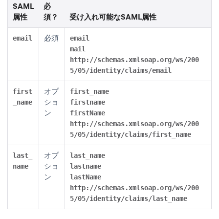
SAML
必
属性
須？
受け入れ可能なSAML属性
必須
email
email
mail
http://schemas.xmlsoap.org/ws/200
5/05/identity/claims/email
オプ
first
first_name
ショ
_name
firstname
ン
firstName
http://schemas.xmlsoap.org/ws/200
5/05/identity/claims/first_name
オプ
last_
last_name
ショ
name
lastname
ン
lastName
http://schemas.xmlsoap.org/ws/200
5/05/identity/claims/last_name