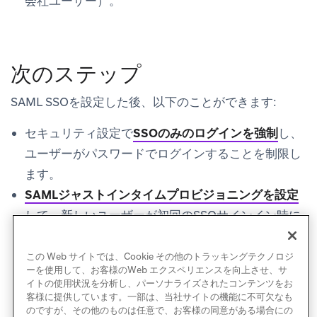
会社ユーザー
）。
次のステップ
SAML SSOを設定した後、以下のことができます:
セキュリティ設定で
SSOのみのログインを強制
し、
ユーザーがパスワードでログインすることを制限し
ます。
SAMLジャストインタイムプロビジョニングを設定
して、新しいユーザーが初回のSSOサインイン時に
自動的にBrazeアカウントを作成できるようにしま
す。
この Web サイトでは、Cookie その他のトラッキングテクノロジ
ーを使用して、お客様のWeb エクスペリエンスを向上させ、サ
イトの使用状況を分析し、パーソナライズされたコンテンツをお
客様に提供しています。一部は、当社サイトの機能に不可欠なも
のですが、その他のものは任意で、お客様の同意がある場合にの