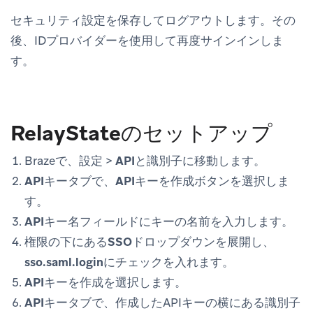
セキュリティ設定を保存してログアウトします。その
後、IDプロバイダーを使用して再度サインインしま
す。
RelayStateのセットアップ
Brazeで、
設定
>
APIと識別子
に移動します。
APIキー
タブで、
APIキーを作成
ボタンを選択しま
す。
APIキー名
フィールドにキーの名前を入力します。
権限
の下にある
SSO
ドロップダウンを展開し、
sso.saml.login
にチェックを入れます。
APIキーを作成
を選択します。
APIキー
タブで、作成したAPIキーの横にある識別子