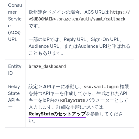
Consu
mer
欧州連合ドメインの場合、ACS URLは
https://
Servic
<SUBDOMAIN>.braze.eu/auth/saml/callback
e
です。
(ACS)
URL
一部のIdPでは、Reply URL、Sign-On URL、
Audience URL、またはAudience URIと呼ばれる
こともあります。
Entity
braze_dashboard
ID
Relay
設定
>
APIキー
に移動し、
権限
sso.saml.login
State
を持つAPIキーを作成してから、生成されたAPI
APIキ
キーをIdP内の
パラメーターとして
RelayState
ー
入力します。詳細な手順については、
RelayStateのセットアップ
を参照してくださ
い。