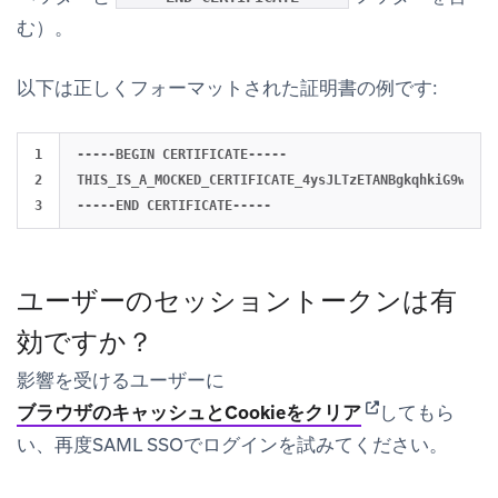
む）。
以下は正しくフォーマットされた証明書の例です:
1

-----BEGIN CERTIFICATE-----

2

THIS_IS_A_MOCKED_CERTIFICATE_4ysJLTzETANBgkqhkiG9w0BAQ
ユーザーのセッショントークンは有
効ですか？
影響を受けるユーザーに
(opens in new t
ブラウザのキャッシュとCookieをクリア
してもら
い、再度SAML SSOでログインを試みてください。