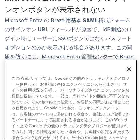
ンオンボタンが表示されない
Microsoft Entra の Braze 用
基本 SAML 構成
フォーム
の
サインオン URL
フィールドが原因で、IdP開始のロ
グイン時にユーザーにSSOボタンではなくパスワード
オプションのみが表示される場合があります。この問
題を防ぐには、Microsoft Entra 管理センターで Braze
を設定する際に
サインオン URL
フィールドを空白のま
まにしてください。
この Web サイトでは、Cookie その他のトラッキングテクノロジ
ーを使用して、お客様のWeb エクスペリエンスを向上させ、サ
イトの使用状況を分析し、パーソナライズされたコンテンツをお
客様に提供しています。一部は、当社サイトの機能に不可欠なも
のですが、その他のものは任意で、お客様の同意がある場合にの
み使用されます。Cookie その他のトラッキングテクノロジー
は、お客様のデバイスに保存される場合や、当社および信頼でき
るパートナーによって設置される場合があります。この Web サ
イト上で Cookie その他のトラッキングテクノロジーが使用され
る方法に関する情報を知りたい場合や、お客様の設定を変更する
SAML SSO セットア
Microsoft Entra SSO
場合 (いつでも変更が可能です)、当社の Cookie 同意マネージャ
前へ
次へ