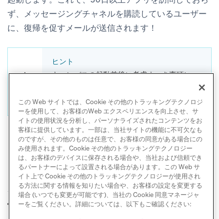
ず、メッセージングチャネルを購読しているユーザー
に、復帰を促すメールが送信されます！
ヒント
キャンバスの起動前後に考慮すべき事項につ
いては、
起動前後のチェックリスト
をご確認
ください。
この Web サイトでは、Cookie その他のトラッキングテクノロジ
ーを使用して、お客様のWeb エクスペリエンスを向上させ、サ
イトの使用状況を分析し、パーソナライズされたコンテンツをお
客様に提供しています。一部は、当社サイトの機能に不可欠なも
のですが、その他のものは任意で、お客様の同意がある場合にの
み使用されます。Cookie その他のトラッキングテクノロジー
は、お客様のデバイスに保存される場合や、当社および信頼でき
るパートナーによって設置される場合があります。この Web サ
イト上で Cookie その他のトラッキングテクノロジーが使用され
る方法に関する情報を知りたい場合や、お客様の設定を変更する
場合 (いつでも変更が可能です)、当社の Cookie 同意マネージャ
機能導入
オンボーディング
ーをご覧ください。詳細については、以下もご確認ください:
前へ
次へ