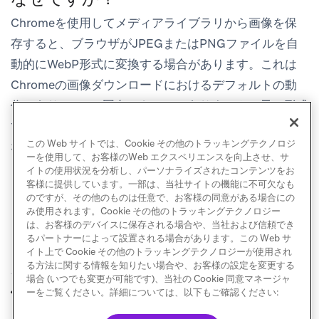
Chromeを使用してメディアライブラリから画像を保
存すると、ブラウザがJPEGまたはPNGファイルを自
動的にWebP形式に変換する場合があります。これは
Chromeの画像ダウンロードにおけるデフォルトの動
作であり、Braze固有のものではありません。元の形式
で画像を保存する必要がある場合は、SafariやFirefox
この Web サイトでは、Cookie その他のトラッキングテクノロジ
などの別のブラウザを使用してみてください。
ーを使用して、お客様のWeb エクスペリエンスを向上させ、サ
イトの使用状況を分析し、パーソナライズされたコンテンツをお
客様に提供しています。一部は、当社サイトの機能に不可欠なも
のですが、その他のものは任意で、お客様の同意がある場合にの
み使用されます。Cookie その他のトラッキングテクノロジー
は、お客様のデバイスに保存される場合や、当社および信頼でき
るパートナーによって設置される場合があります。この Web サ
イト上で Cookie その他のトラッキングテクノロジーが使用され
る方法に関する情報を知りたい場合や、お客様の設定を変更する
場合 (いつでも変更が可能です)、当社の Cookie 同意マネージャ
画像の仕様
エディターブロック
ーをご覧ください。詳細については、以下もご確認ください:
前へ
次へ