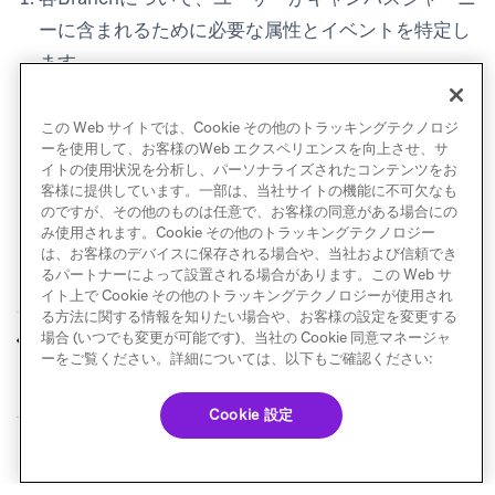
ーに含まれるために必要な属性とイベントを特定し
ます。
それらを
エンドポイントを使用してポ
/users/track
ストするJSONペイロードに組み込みます。
この Web サイトでは、Cookie その他のトラッキングテクノロジ
ーを使用して、お客様のWeb エクスペリエンスを向上させ、サ
イトの使用状況を分析し、パーソナライズされたコンテンツをお
客様に提供しています。一部は、当社サイトの機能に不可欠なも
のですが、その他のものは任意で、お客様の同意がある場合にの
み使用されます。Cookie その他のトラッキングテクノロジー
は、お客様のデバイスに保存される場合や、当社および信頼でき
るパートナーによって設置される場合があります。この Web サ
イト上で Cookie その他のトラッキングテクノロジーが使用され
る方法に関する情報を知りたい場合や、お客様の設定を変更する
ユーザーパスのプレ
キャンバス分析
場合 (いつでも変更が可能です)、当社の Cookie 同意マネージャ
前へ
次へ
ビュー
ーをご覧ください。詳細については、以下もご確認ください:
Cookie 設定
© Braze. All Rights Reserved
Privacy Policy
Cookie 優先設定