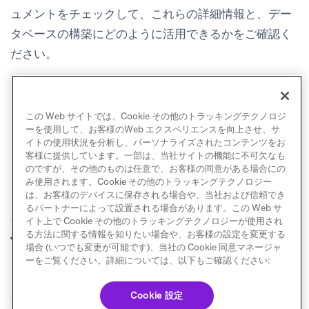
ュメントをチェックして、これらの詳細情報と、デー
タベースの構築にどのように活用できるかをご確認く
ださい。
(opens in new tab)
User Behavior Block
(opens in new tab)
Message Engagement Block
この Web サイトでは、Cookie その他のトラッキングテクノロジ
ーを使用して、お客様のWeb エクスペリエンスを向上させ、サ
イトの使用状況を分析し、パーソナライズされたコンテンツをお
客様に提供しています。一部は、当社サイトの機能に不可欠なも
のですが、その他のものは任意で、お客様の同意がある場合にの
み使用されます。Cookie その他のトラッキングテクノロジー
は、お客様のデバイスに保存される場合や、当社および信頼でき
るパートナーによって設置される場合があります。この Web サ
イト上で Cookie その他のトラッキングテクノロジーが使用され
る方法に関する情報を知りたい場合や、お客様の設定を変更する
ユースケース
Amazon S3から
前へ
次へ
場合 (いつでも変更が可能です)、当社の Cookie 同意マネージャ
Snowflakeにデータを転送す
る
ーをご覧ください。詳細については、以下もご確認ください:
Cookie 設定