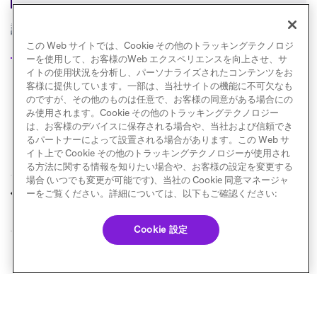
設定手順については、
クラウドデータ取り込み: データ
この Web サイトでは、Cookie その他のトラッキングテクノロジ
ウェアハウス統合
を参照してください。
ーを使用して、お客様のWeb エクスペリエンスを向上させ、サ
イトの使用状況を分析し、パーソナライズされたコンテンツをお
客様に提供しています。一部は、当社サイトの機能に不可欠なも
のですが、その他のものは任意で、お客様の同意がある場合にの
み使用されます。Cookie その他のトラッキングテクノロジー
は、お客様のデバイスに保存される場合や、当社および信頼でき
るパートナーによって設置される場合があります。この Web サ
イト上で Cookie その他のトラッキングテクノロジーが使用され
る方法に関する情報を知りたい場合や、お客様の設定を変更する
場合 (いつでも変更が可能です)、当社の Cookie 同意マネージャ
データウェアハウス
データ共有
ーをご覧ください。詳細については、以下もご確認ください:
前へ
次へ
Cookie 設定
© Braze. All Rights Reserved
Privacy Policy
Cookie 優先設定