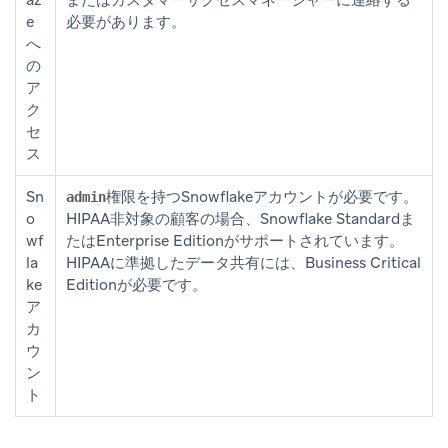
e
必要があります。
へ
の
ア
ク
セ
ス
Sn
権限を持つSnowflakeアカウントが必要です。
admin
o
HIPAA非対象の顧客の場合、Snowflake Standardま
wf
たはEnterprise Editionがサポートされています。
la
HIPAAに準拠したデータ共有には、Business Critical
ke
Editionが必要です。
ア
カ
ウ
ン
ト