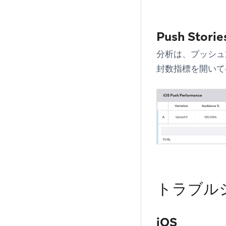
Push Stor
分析は、プッシュ通
封数
指標を開いて
トラブル
iOS