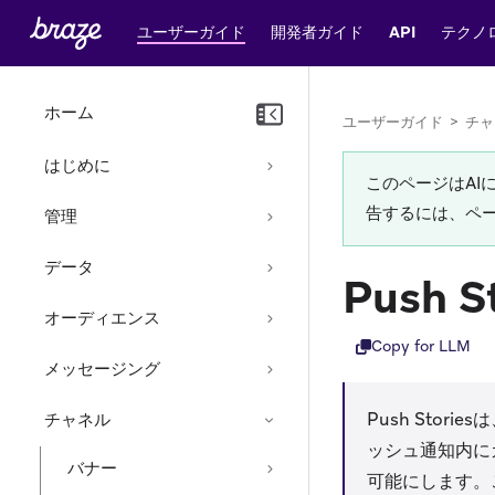
ユーザーガイド
開発者ガイド
API
テクノ
ホーム
ユーザーガイド
>
チャ
はじめに
このページはA
告するには、ペ
管理
データ
Push S
オーディエンス
Copy for LLM
メッセージング
Push Stor
チャネル
ッシュ通知内に
バナー
可能にします。