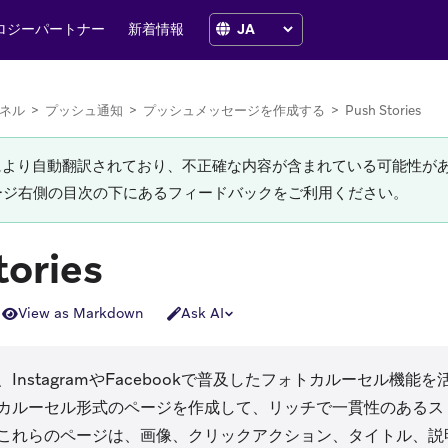
ロジーパートナー
新着情報
ネル
>
プッシュ通知
>
プッシュメッセージを作成する
>
Push Stories
Iにより自動翻訳されており、不正確な内容が含まれている可能性が
ージ右側の目次の下にあるフィードバックをご利用ください。
tories
View as Markdown
Ask AI
iesは、InstagramやFacebookで普及したフォトカルーセル
カルーセル形式のページを作成して、リッチで一貫性のあるス
これらのページは、画像、クリックアクション、タイトル、説