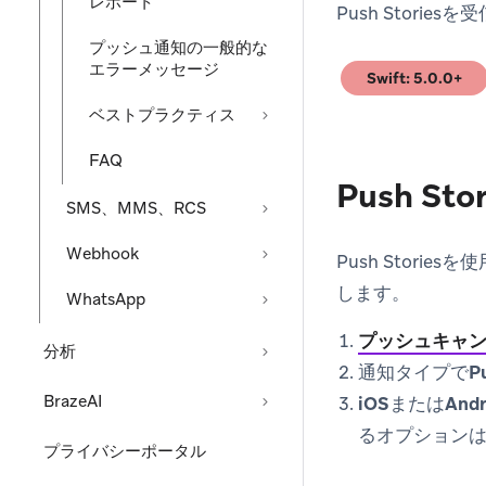
レポート
Push Stori
プッシュ通知の一般的な
エラーメッセージ
Swift: 5.0.0+
(opens in new tab
ベストプラクティス
FAQ
Push St
SMS、MMS、RCS
Webhook
Push Stori
します。
WhatsApp
プッシュキャ
分析
通知タイプ
で
P
BrazeAI
iOS
または
Andr
るオプション
プライバシーポータル