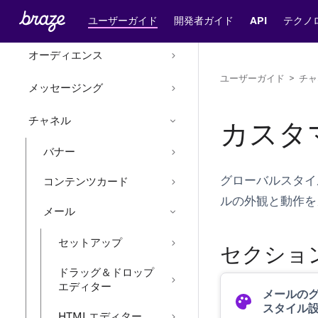
ユーザーガイド
開発者ガイド
API
テクノ
データ
オーディエンス
ユーザーガイド
>
チャ
メッセージング
チャネル
カスタ
バナー
グローバルスタイ
コンテンツカード
ルの外観と動作を
メール
セットアップ
セクショ
ドラッグ＆ドロップ
エディター
メールの
スタイル
HTMLエディター