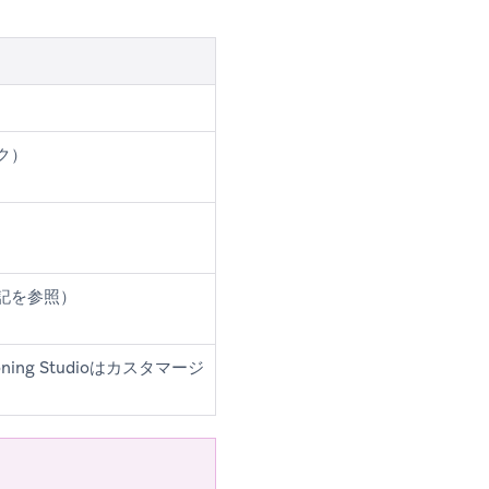
ク）
記を参照）
ng Studioはカスタマージ