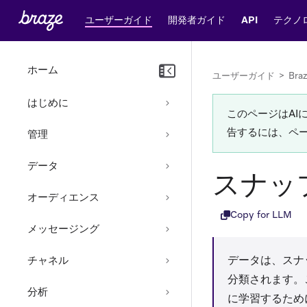
ユーザーガイド
開発者ガイド
API
テクノ
ホーム
ユーザーガイド
>
Bra
はじめに
このページはA
告するには、ペ
管理
データ
スナッ
オーディエンス
Copy for LLM
メッセージング
データは、スナ
チャネル
分類されます。こ
分析
に学習するため