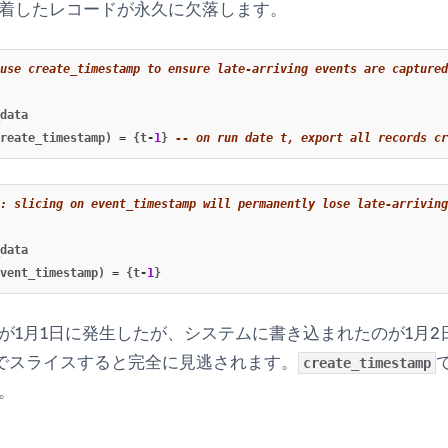
着したレコードが永久に欠落します。
use create_timestamp to ensure late-arriving events are captured
data
reate_timestamp
)
=
{
t
-
1
}
-- on run date t, export all records cr
: slicing on event_timestamp will permanently lose late-arriving
data
vent_timestamp
)
=
{
t
-
1
}
が1月1日に発生したが、システムに書き込まれたのが1月2
でスライスすると完全に見逃されます。
create_timestamp
。