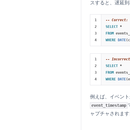
スすると、遅延到
1

-- Correct: 
2

SELECT
*
3

FROM
events_
WHERE
DATE
(
c
1

-- Incorrect
2

SELECT
*
3

FROM
events_
WHERE
DATE
(
e
例えば、イベント
event_timestamp
ャプチャされます