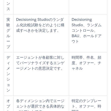
ン
ス
実
Decisioning Studioのランダ
Decisioning
験
ム化比較試験をどのように構
Studio、ランダム
グ
成すべきかを決定します。
コントロール、
ル
BAU、ホールドア
ー
ウト
プ
デ
エージェントが各顧客に対し
時間帯、件名、頻
ィ
てパーソナライズするエンゲ
度、オファー、チ
メ
ージメントの意思決定です。
ャネル
ン
シ
ョ
ン
オ
各ディメンション内でエージ
特定のテンプレー
プ
ェントが選択できる具体的な
ト、オファー、時