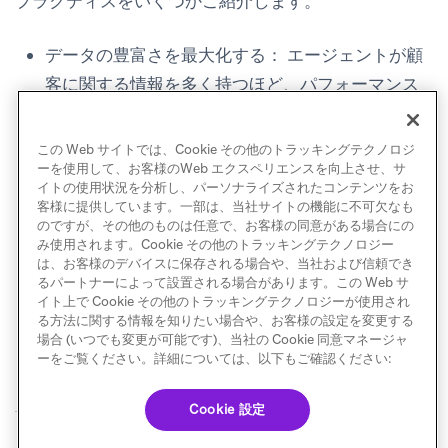
プラクティスをいくつかご紹介します。
データの豊富さを最大化する：
エージェントが顧
客に関する情報を多く持つほど、パフォーマンス
が向上します。
アクションを多様化する：
エージェントが取れる
この Web サイトでは、Cookie その他のトラッキングテクノロジ
アクションのセットが多様であるほど、各ユーザ
ーを使用して、お客様のWeb エクスペリエンスを向上させ、サ
イトの使用状況を分析し、パーソナライズされたコンテンツをお
ーに対する戦略をよりパーソナライズできます。
客様に提供しています。一部は、当社サイトの機能に不可欠なも
のですが、その他のものは任意で、お客様の同意がある場合にの
制約を最小限にする：
エージェントに対する制約
み使用されます。Cookie その他のトラッキングテクノロジー
は少ないほど効果的です。制約はビジネスルール
は、お客様のデバイスに保存される場合や、当社および信頼でき
るパートナーによって設置される場合があります。この Web サ
を遵守しつつ、エージェント主導の実験をできる
イト上で Cookie その他のトラッキングテクノロジーが使用され
限り自由にするよう設計してください。
る方法に関する情報を知りたい場合や、お客様の設定を変更する
場合 (いつでも変更が可能です)、当社の Cookie 同意マネージャ
ーをご覧ください。詳細については、以下もご確認ください:
Cookie 設定
© Braze. All Rights Reserved
Privacy Policy
Cookie 優先設定