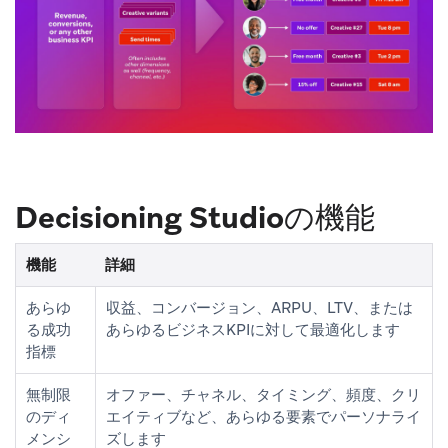
Decisioning Studioの機能
機能
詳細
あらゆ
収益、コンバージョン、ARPU、LTV、または
る成功
あらゆるビジネスKPIに対して最適化します
指標
無制限
オファー、チャネル、タイミング、頻度、クリ
のディ
エイティブなど、あらゆる要素でパーソナライ
メンシ
ズします