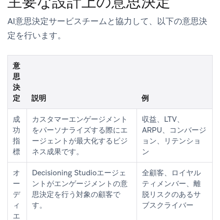
主要な設計上の意思決定
AI意思決定サービスチームと協力して、以下の意思決
定を行います。
意
思
決
定
説明
例
成
カスタマーエンゲージメント
収益、LTV、
功
をパーソナライズする際にエ
ARPU、コンバージ
指
ージェントが最大化するビジ
ョン、リテンショ
標
ネス成果です。
ン
オ
Decisioning Studioエージェ
全顧客、ロイヤル
ー
ントがエンゲージメントの意
ティメンバー、離
デ
思決定を行う対象の顧客で
脱リスクのあるサ
ィ
す。
ブスクライバー
エ