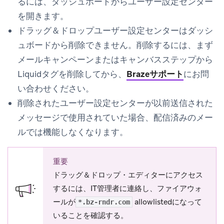
るには、ダッシュボードからユーザー設定センター
を開きます。
ドラッグ＆ドロップユーザー設定センターはダッシ
ュボードから削除できません。削除するには、まず
メールキャンペーンまたはキャンバスステップから
Liquidタグを削除してから、
Brazeサポート
にお問
い合わせください。
削除されたユーザー設定センターが以前送信された
メッセージで使用されていた場合、配信済みのメー
ルでは機能しなくなります。
重要
ドラッグ＆ドロップ・エディターにアクセス
するには、IT管理者に連絡し、ファイアウォ
ールが
allowlistedになって
*.bz-rndr.com
いることを確認する。