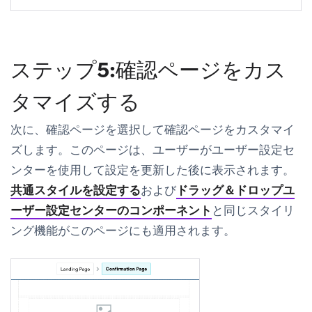
ステップ5:確認ページをカス
タマイズする
次に、
確認ページ
を選択して確認ページをカスタマイ
ズします。このページは、ユーザーがユーザー設定セ
ンターを使用して設定を更新した後に表示されます。
共通スタイルを設定する
および
ドラッグ＆ドロップユ
ーザー設定センターのコンポーネント
と同じスタイリ
ング機能がこのページにも適用されます。