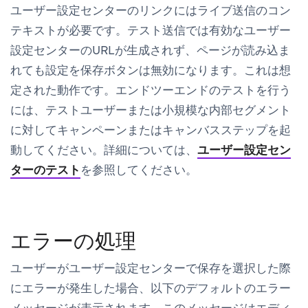
ユーザー設定センターのリンクにはライブ送信のコン
テキストが必要です。テスト送信では有効なユーザー
設定センターのURLが生成されず、ページが読み込ま
れても
設定を保存
ボタンは無効になります。これは想
定された動作です。エンドツーエンドのテストを行う
には、テストユーザーまたは小規模な内部セグメント
に対してキャンペーンまたはキャンバスステップを起
動してください。詳細については、
ユーザー設定セン
ターのテスト
を参照してください。
エラーの処理
ユーザーがユーザー設定センターで
保存
を選択した際
にエラーが発生した場合、以下のデフォルトのエラー