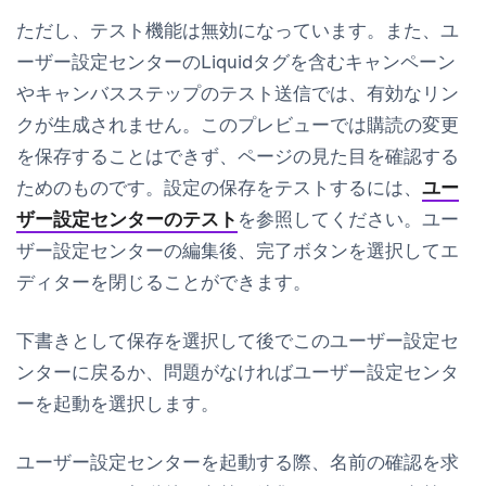
ただし、テスト機能は無効になっています。また、ユ
ーザー設定センターのLiquidタグを含むキャンペーン
やキャンバスステップのテスト送信では、有効なリン
クが生成されません。このプレビューでは購読の変更
を保存することはできず、ページの見た目を確認する
ためのものです。設定の保存をテストするには、
ユー
ザー設定センターのテスト
を参照してください。ユー
ザー設定センターの編集後、
完了
ボタンを選択してエ
ディターを閉じることができます。
下書きとして保存
を選択して後でこのユーザー設定セ
ンターに戻るか、問題がなければ
ユーザー設定センタ
ーを起動
を選択します。
ユーザー設定センターを起動する際、名前の確認を求