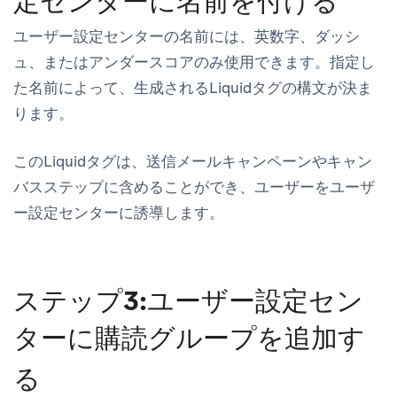
定センターに名前を付ける
ユーザー設定センターの名前には、英数字、ダッシ
ュ、またはアンダースコアのみ使用できます。指定し
た名前によって、生成されるLiquidタグの構文が決ま
ります。
このLiquidタグは、送信メールキャンペーンやキャン
バスステップに含めることができ、ユーザーをユーザ
ー設定センターに誘導します。
ステップ3:ユーザー設定セン
ターに購読グループを追加す
る