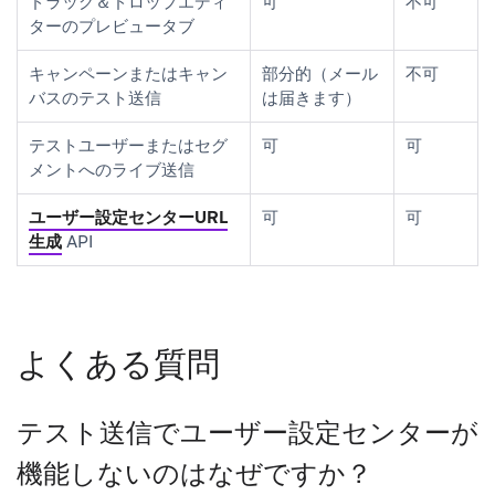
ドラッグ＆ドロップエディ
可
不可
ターの
プレビュー
タブ
キャンペーンまたはキャン
部分的（メール
不可
バスの
テスト送信
は届きます）
テストユーザーまたはセグ
可
可
メントへのライブ送信
ユーザー設定センターURL
可
可
生成
API
よくある質問
テスト送信でユーザー設定センターが
機能しないのはなぜですか？