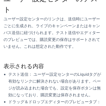
ト
ユーザー設定センターのリンクは、送信時にユーザー
ごとに生成され、ライブのキャンペーンまたはキャン
バス送信に紐づけられます。テスト送信やエディター
のプレビューでは、購読変更の保存はサポートされて
いません。これは想定された動作です。
表示される内容
テスト送信：
ユーザー設定センターのLiquidタグが
有効なリンクに解決されない場合があります。ペー
ジが読み込まれた場合でも、
設定を保存
ボタンは無
効になっており、購読変更は保存されません。
ドラッグ＆ドロップエディターのプレビュータブ：