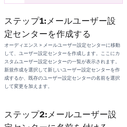
ステップ1:メールユーザー設
定センターを作成する
オーディエンス
>
メールユーザー設定センター
に移動
して、ユーザー設定センターを作成します。ここにカ
スタムユーザー設定センターの一覧が表示されます。
新規作成
を選択して新しいユーザー設定センターを作
成するか、既存のユーザー設定センターの名前を選択
して変更を加えます。
ステップ2:メールユーザー設