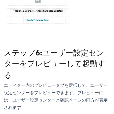
ステップ6:ユーザー設定セン
ターをプレビューして起動す
る
エディター内の
プレビュー
タブを選択して、ユーザー
設定センターをプレビューできます。プレビューに
は、ユーザー設定センターと確認ページの両方が表示
されます。