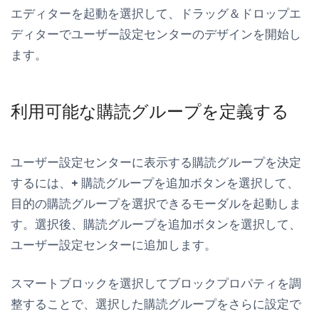
エディターを起動
を選択して、ドラッグ＆ドロップエ
ディターでユーザー設定センターのデザインを開始し
ます。
利用可能な購読グループを定義する
ユーザー設定センターに表示する購読グループを決定
するには、
+ 購読グループを追加
ボタンを選択して、
目的の購読グループを選択できるモーダルを起動しま
す。選択後、
購読グループを追加
ボタンを選択して、
ユーザー設定センターに追加します。
スマートブロックを選択してブロックプロパティを調
整することで、選択した購読グループをさらに設定で