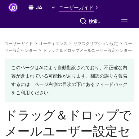
ユーザーガイド
すべて検索
ユーザーガイド
>
オーディエンス
>
サブスクリプション設定
>
ユー
ザー設定センター
>
ドラッグ＆ドロップメールユーザー設定センター
このページはAIにより自動翻訳されており、不正確な内
容が含まれている可能性があります。翻訳の誤りを報告
するには、ページ右側の目次の下にあるフィードバック
をご利用ください。
ドラッグ＆ドロップで
メールユーザー設定セ