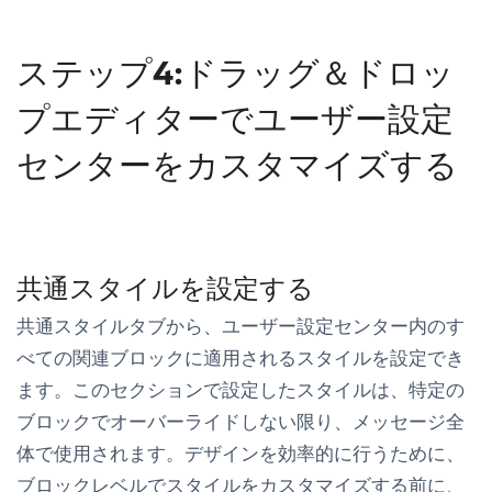
ステップ4:ドラッグ＆ドロッ
プエディターでユーザー設定
センターをカスタマイズする
共通スタイルを設定する
共通スタイル
タブから、ユーザー設定センター内のす
べての関連ブロックに適用されるスタイルを設定でき
ます。このセクションで設定したスタイルは、特定の
ブロックでオーバーライドしない限り、メッセージ全
体で使用されます。デザインを効率的に行うために、
ブロックレベルでスタイルをカスタマイズする前に、