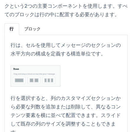
クという2つの主要コンポーネントを使用します。すべ
てのブロックは行の中に配置する必要があります。
行
ブロック
行は、セルを使用してメッセージのセクションの
水平方向の構成を定義する構造単位です。
行を選択すると、列のカスタマイズセクションか
ら必要な列数を追加または削除して、異なるコン
テンツ要素を横に並べて配置できます。スライド
して既存の列のサイズを調整することもできま