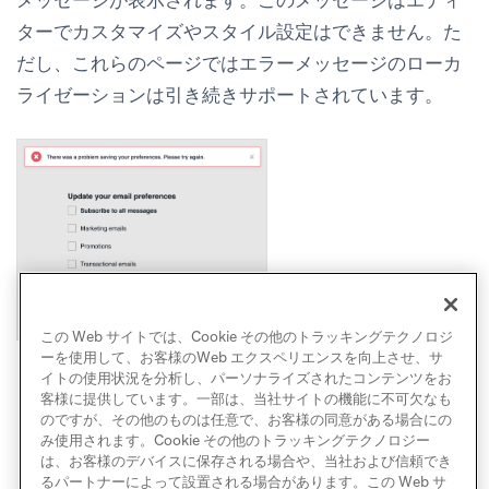
メッセージが表示されます。このメッセージはエディ
ターでカスタマイズやスタイル設定はできません。た
だし、これらのページではエラーメッセージのローカ
ライゼーションは引き続きサポートされています。
この Web サイトでは、Cookie その他のトラッキングテクノロジ
ーを使用して、お客様のWeb エクスペリエンスを向上させ、サ
イトの使用状況を分析し、パーソナライズされたコンテンツをお
客様に提供しています。一部は、当社サイトの機能に不可欠なも
のですが、その他のものは任意で、お客様の同意がある場合にの
み使用されます。Cookie その他のトラッキングテクノロジー
は、お客様のデバイスに保存される場合や、当社および信頼でき
るパートナーによって設置される場合があります。この Web サ