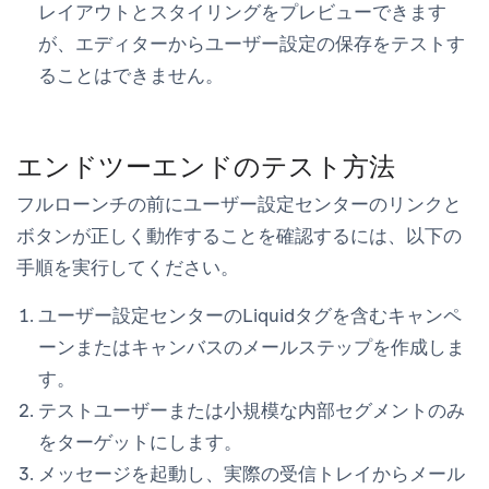
レイアウトとスタイリングをプレビューできます
が、エディターからユーザー設定の保存をテストす
ることはできません。
エンドツーエンドのテスト方法
フルローンチの前にユーザー設定センターのリンクと
ボタンが正しく動作することを確認するには、以下の
手順を実行してください。
ユーザー設定センターのLiquidタグを含むキャンペ
ーンまたはキャンバスのメールステップを作成しま
す。
テストユーザーまたは小規模な内部セグメントのみ
をターゲットにします。
メッセージを起動し、実際の受信トレイからメール