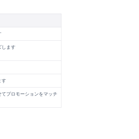
す
ズします
ます
せてプロモーションをマッチ