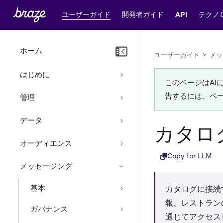
ユーザーガイド
開発者ガイド
API
テクノ
ホーム
ユーザーガイド
>
メッ
はじめに
このページはA
告するには、ペ
管理
データ
カタロ
オーディエンス
Copy for LLM
メッセージング
基本
カタログに接続
報、レストラン
ガバナンス
通じてアクセス