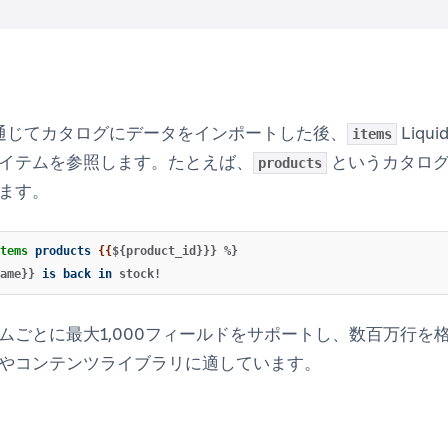
Iを通じてカタログにデータをインポートした後、
Liq
items
イテムを参照します。たとえば、
というカタログ
products
ます。
tems
products
{{
${product_id}}}
%}
ame}}
is
back
in
stock!
ムごとに最大1,000フィールドをサポートし、数百万行を
やコンテンツライブラリに適しています。