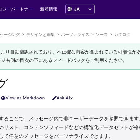
ロジーパートナー
新着情報
セージング
>
デザインと編集
>
パーソナライズ
>
ソース
>
カタログ
Iにより自動翻訳されており、不正確な内容が含まれている可能性が
ージ右側の目次の下にあるフィードバックをご利用ください。
グ
View as Markdown
Ask AI
することで、メッセージ内で非ユーザーデータを参照できます
のリスト、コンテンツフィードなどの構造化データセットが格納さ
して任意のメッセージをパーソナライズできます。