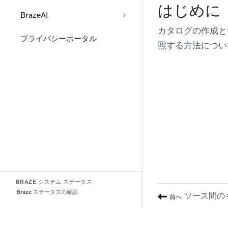
はじめに
BrazeAI
カタログの作成と
プライバシーポータル
照する方法につい
BRAZE システム ステータス
Braze ステータスの確認
ソース間の
前へ
(opens in new tab)