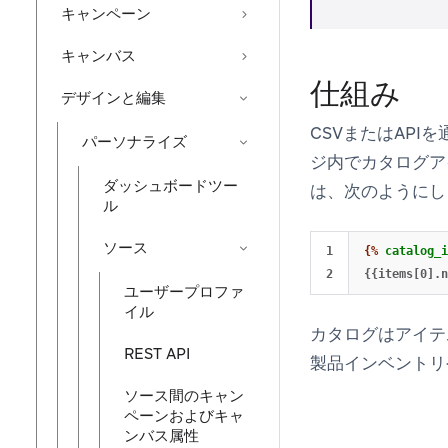
キャンペーン
キャンバス
仕組み
デザインと編集
CSVまたはAP
パーソナライズ
ジ内でカタログア
ダッシュボードツー
は、次のようにし
ル
ソース
1

{%
catalog_i
{{items[0].n
ユーザープロファ
イル
カタログはアイテ
REST API
製品インベントリ
ソース間のキャン
ペーンおよびキャ
ンバス属性