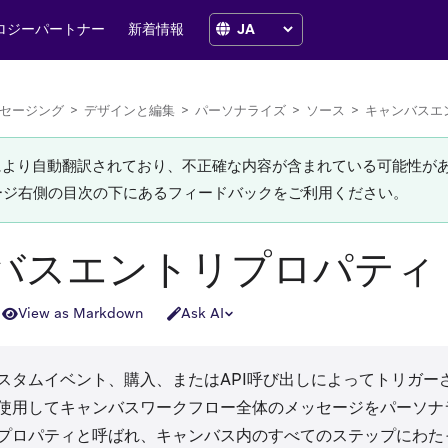
ロジーパートナー
新着情報
セージング
>
デザインと編集
>
パーソナライズ
>
ソース
>
キャンバスエ
Iにより自動翻訳されており、不正確な内容が含まれている可能性が
ージ右側の目次の下にあるフィードバックをご利用ください。
バスエントリプロパティ
View as Markdown
Ask AI
スタムイベント、購入、またはAPI呼び出しによってトリガー
使用してキャンバスワークフロー全体のメッセージをパーソナ
プロパティと呼ばれ、キャンバス内のすべてのステップにわた