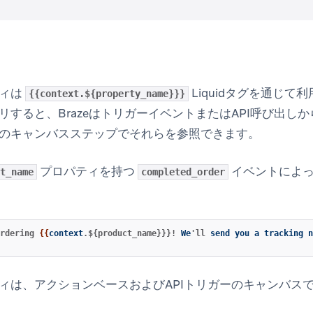
ティは
Liquidタグを通じ
{{context.${property_name}}}
リすると、BrazeはトリガーイベントまたはAPI呼び出し
のキャンバスステップでそれらを参照できます。
プロパティを持つ
イベントによっ
t_name
completed_order
rdering 
{{
context
.${product_name}}}!
We
'll
send
you
a
tracking
n
ィは、アクションベースおよびAPIトリガーのキャンバス