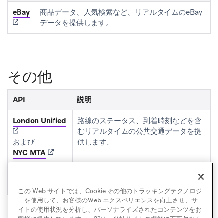
(opens in new tab)
eBay
商品データ、人気検索など、リアルタイムのeBay
データを提供します。
その他
API
説明
(opens in new tab)
London Unified
路線のステータス、到着時刻などを含
むリアルタイムの公共交通データを提
および
供します。
(opens in new tab)
NYC MTA
Sunrise and
指定された緯度と経度の日の出・日の
(opens in new tab)
Sunset
入り時刻を提供します。
この Web サイトでは、Cookie その他のトラッキングテクノロジ
ーを使用して、お客様のWeb エクスペリエンスを向上させ、サ
イトの使用状況を分析し、パーソナライズされたコンテンツをお