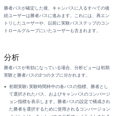
勝者パスが確定した後、キャンバスに入るすべての後
続ユーザーは勝者パスに進みます。これには、再エン
トリしたユーザーや、以前に実験パスステップのコン
トロールグループにいたユーザーも含まれます。
分析
勝者パスが有効になっている場合、分析ビューは
初期
実験
と
勝者パス
の2つのタブに分かれます。
初期実験:
実験時間枠中の各パスの指標、勝者とし
て選択されたパス、およびキャンバスのコンバージ
ョン指標を表示します。勝者パスの設定で構成され
た勝者を選択するために使用されるコンバージョン