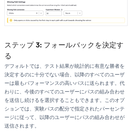
ステップ 3: フォールバックを決定す
る
デフォルトでは、テスト結果が統計的に有意な勝者を
決定するのに十分でない場合、以降のすべてのユーザ
ーは最もパフォーマンスの高いパスに送られます。代
わりに、
今後のすべてのユーザーにパスの組み合わせ
を送信し続ける
を選択することもできます。このオプ
ションでは、実験パスの配分で指定されたパーセンテ
ージに従って、以降のユーザーにパスの組み合わせが
送信されます。