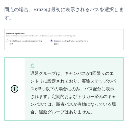
同点の場合、Brazeは最初に表示されるパスを選択しま
す。
注
遅延グループは、キャンバスが1回限りのエ
ントリに設定されており、実験ステップのパ
スが3つ以下の場合にのみ、パス配分に表示
されます。定期的およびトリガー済みのキャ
ンバスでは、勝者パスが有効になっている場
合、遅延グループはありません。