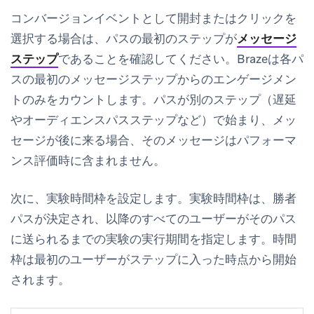
コンバージョンイベントとして開封またはクリックを
選択する場合は、パスの最初のステップが
メッセージ
ステップ
であることを確認してください。Brazeは各パ
スの最初のメッセージステップからのエンゲージメン
トのみをカウントします。パスが別のステップ（遅延
やオーディエンスパスステップなど）で始まり、メッ
セージが後に来る場合、そのメッセージはパフォーマ
ンス評価時に含まれません。
次に、
実験時間枠
を設定します。
実験時間枠
は、勝者
パスが決定され、以降のすべてのユーザーがそのパス
に送られるまでの実験の実行期間を指定します。時間
枠は最初のユーザーがステップに入った時点から開始
されます。