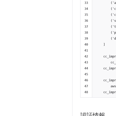
33

        ('a
34

        ('c
35

        ('c
36

        ('s
37

        ('t
38

        ('p
39

        ('d
40

    ]

41

42

    cc_impr
43

        cc_
44

    cc_impr
45

46

    cc_impr
47

        aws
認証情報