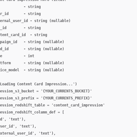
           - string

r_id       - string

ernal_user_id - string (nullable)

_id        - string

tent_card_id  - string

paign_id   - string (nullable)

d_id       - string (nullable)

e          - int

tform      - string (nullable)

ice_model  - string (nullable)

Loading Content Card Impression...')

ession_s3_bucket = '{YOUR_CURRENTS_BUCKET}'

ession_s3_prefix = '{YOUR_CURRENTS_PREFIX}'

ession_redshift_table = 'content_card_impression'

ession_redshift_column_def = [

d', 'text'),

ser_id', 'text'),

xternal_user_id', 'text'),
