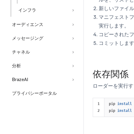
新しいファイ
インフラ
マニフェストファ
オーディエンス
実行します。
コピーされたフ
メッセージング
コミットしま
チャネル
分析
依存関係
BrazeAI
ローダーを実行するに
プライバシーポータル
1

pip 
install 
pip 
install 