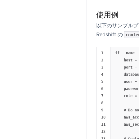
使用例
以下のサンプルプ
Redshift の
conte
1

if __name__
2

    host = 
3

    port = 
4

    databas
5

    user = 
6

    passwor
7

    role = 
8

9

    # Do no
10

    aws_acc
11

    aws_sec
12

13

    # Conte