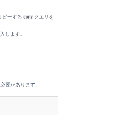
をコピーする
クエリを
COPY
挿入します。
ルする必要があります。