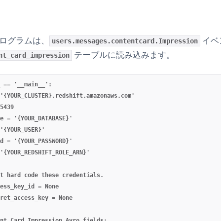
ログラムは、
イベ
users.messages.contentcard.Impression
テーブルに読み込みます。
nt_card_impression
 == '__main__':

'{YOUR_CLUSTER}.redshift.amazonaws.com'

5439

e = '{YOUR_DATABASE}'

'{YOUR_USER}'

d = '{YOUR_PASSWORD}'

'{YOUR_REDSHIFT_ROLE_ARN}'

t hard code these credentials.

ess_key_id = None

ret_access_key = None

nt Card Impression Avro fields:
