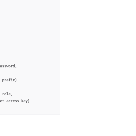
assword,

_prefix)

 role,

et_access_key)
