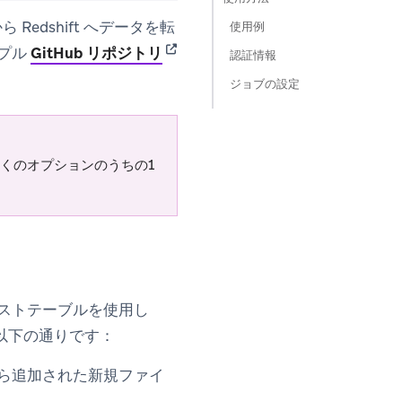
から Redshift へデータを転
使用例
(opens in new tab)
ンプル
GitHub リポジトリ
認証情報
ジョブの設定
くのオプションのうちの1
フェストテーブルを使用し
以下の通りです：
ら追加された新規ファイ