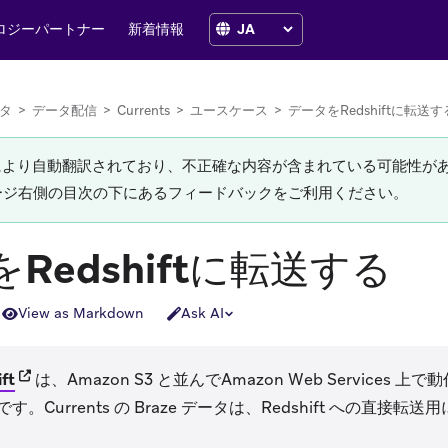
ロジーパートナー
新着情報
タ
>
データ配信
>
Currents
>
ユースケース
>
データをRedshiftに転送す
Iにより自動翻訳されており、不正確な内容が含まれている可能性が
ージ右側の目次の下にあるフィードバックをご利用ください。
Redshiftに転送する
View as Markdown
Ask AI
(opens in new tab)
ft
は、Amazon S3 と並んでAmazon Web Services
。Currents の Braze データは、Redshift への直接