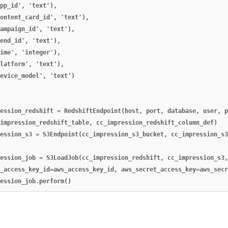
pp_id', 'text'),

ontent_card_id', 'text'),

ampaign_id', 'text'),

end_id', 'text'),

ime', 'integer'),

latform', 'text'),

evice_model', 'text')

ession_redshift = RedshiftEndpoint(host, port, database, user, p
impression_redshift_table, cc_impression_redshift_column_def)

ession_s3 = S3Endpoint(cc_impression_s3_bucket, cc_impression_s3
ession_job = S3LoadJob(cc_impression_redshift, cc_impression_s3,
_access_key_id=aws_access_key_id, aws_secret_access_key=aws_secr