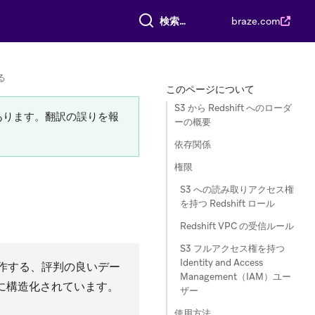
すべて検索
braze.com
る
このページについて
S3 から Redshift へのローダ
あります。翻訳の誤りを報
ーの概要
依存関係
権限
S3 への読み取りアクセス権
を持つ Redshift ロール
Redshift VPC の受信ルール
S3 フルアクセス権を持つ
Identity and Access
 上で動作する、評判の良いデー
Management（IAM）ユー
転送用に構造化されています。
ザー
使用方法