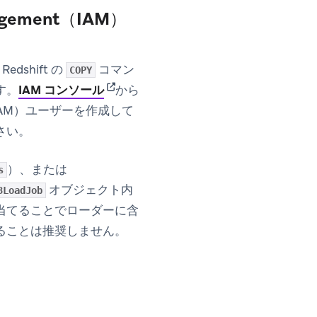
agement（IAM）
shift の
コマン
COPY
(opens in new tab)
す。
IAM コンソール
から
ent（IAM）ユーザーを作成して
さい。
）、または
s
オブジェクト内
3LoadJob
当てることでローダーに含
ることは推奨しません。