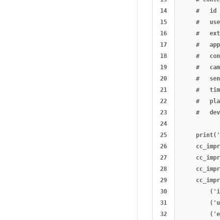
14

    #   id 
15

    #   use
16

    #   ext
17

    #   app
18

    #   con
19

    #   cam
20

    #   sen
21

    #   tim
22

    #   pla
23

    #   dev
24

25

    print('
26

    cc_impr
27

    cc_impr
28

    cc_impr
29

    cc_impr
30

        ('i
31

        ('u
32

        ('e