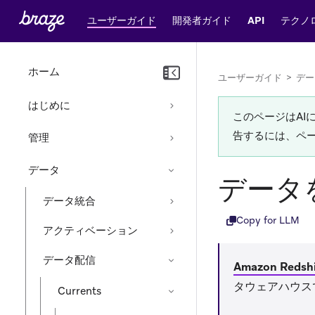
ユーザーガイド
開発者ガイド
API
テクノ
ホーム
ユーザーガイド
>
デー
はじめに
このページはA
告するには、ペ
管理
データ
データを
データ統合
Copy for LLM
アクティベーション
データ配信
Amazon Redshi
タウェアハウスです
Currents