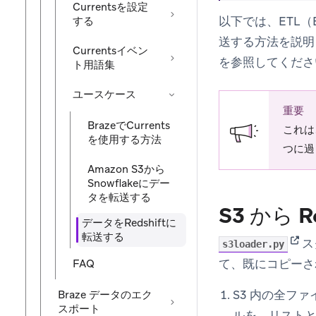
Currentsを設定
以下では、ETL（Ext
する
送する方法を説明し
Currentsイベン
を参照してくださ
ト用語集
ユースケース
重要
BrazeでCurrents
これは
を使用する方法
つに過
Amazon S3から
Snowflakeにデー
タを転送する
S3 から 
データをRedshiftに
転送する
(open
ス
s3loader.py
て、既にコピーさ
FAQ
S3 内の全フ
Braze データのエク
スポート
ルを、リスト