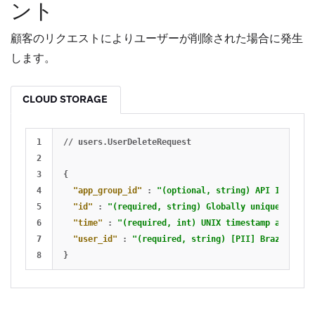
ント
顧客のリクエストによりユーザーが削除された場合に発生
します。
CLOUD STORAGE
1

//
users.UserDeleteRequest
2

3

{
4

"app_group_id"
:
"(optional, string) API ID of th
5

"id"
:
"(required, string) Globally unique ID for
6

"time"
:
"(required, int) UNIX timestamp at which
7

"user_id"
:
"(required, string) [PII] Braze user 
}