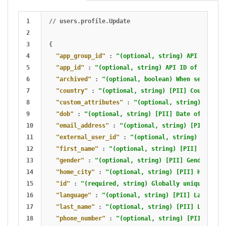
1

//
users.profile.Update
2

3

{
4

"app_group_id"
:
"(optional, string) API ID of t
5

"app_id"
:
"(optional, string) API ID of the app
6

"archived"
:
"(optional, boolean) When set to Tr
7

"country"
:
"(optional, string) [PII] Country of
8

"custom_attributes"
:
"(optional, string) Valid 
9

"dob"
:
"(optional, string) [PII] Date of birth 
10

"email_address"
:
"(optional, string) [PII] Emai
11

"external_user_id"
:
"(optional, string) [PII] E
12

"first_name"
:
"(optional, string) [PII] First n
13

"gender"
:
"(optional, string) [PII] Gender of t
14

"home_city"
:
"(optional, string) [PII] Home cit
15

"id"
:
"(required, string) Globally unique ID fo
16

"language"
:
"(optional, string) [PII] Language 
17

"last_name"
:
"(optional, string) [PII] Last nam
18

"phone_number"
:
"(optional, string) [PII] Phone