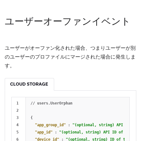
ユーザーオーファンイベント
ユーザーがオーファン化された場合、つまりユーザーが別
のユーザーのプロファイルにマージされた場合に発生しま
す。
CLOUD STORAGE
1

//
users.UserOrphan
2

3

{
4

"app_group_id"
:
"(optional, string) API ID of t
5

"app_id"
:
"(optional, string) API ID of the app
6

"device_id"
:
"(optional, string) ID of the devi