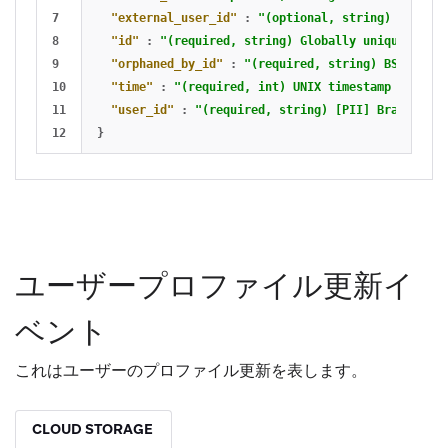
7

"external_user_id"
:
"(optional, string) [PII] E
8

"id"
:
"(required, string) Globally unique ID fo
9

"orphaned_by_id"
:
"(required, string) BSON ID o
10

"time"
:
"(required, int) UNIX timestamp at whic
11

"user_id"
:
"(required, string) [PII] Braze user
}
ユーザープロファイル更新イ
ベント
これはユーザーのプロファイル更新を表します。
CLOUD STORAGE