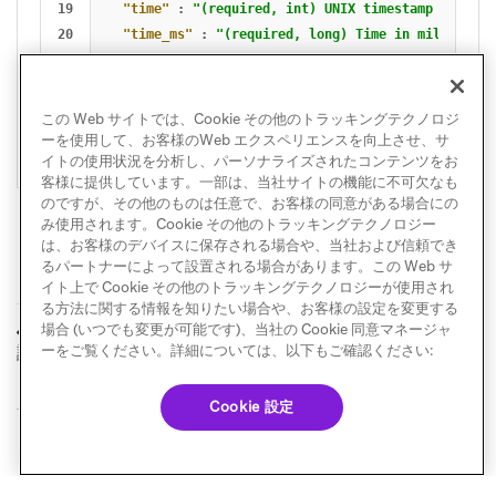
19

"time"
:
"(required, int) UNIX timestamp at whic
20

"time_ms"
:
"(required, long) Time in millisecon
21

"timezone"
:
"(optional, string) Time zone of th
22

"update_source"
:
"(required, string) The source
23

"user_id"
:
"(required, string) [PII] Braze user
この Web サイトでは、Cookie その他のトラッキングテクノロジ
}
ーを使用して、お客様のWeb エクスペリエンスを向上させ、サ
イトの使用状況を分析し、パーソナライズされたコンテンツをお
客様に提供しています。一部は、当社サイトの機能に不可欠なも
のですが、その他のものは任意で、お客様の同意がある場合にの
み使用されます。Cookie その他のトラッキングテクノロジー
は、お客様のデバイスに保存される場合や、当社および信頼でき
るパートナーによって設置される場合があります。この Web サ
イト上で Cookie その他のトラッキングテクノロジーが使用され
る方法に関する情報を知りたい場合や、お客様の設定を変更する
Currentsイベント用
顧客行動とユーザー
場合 (いつでも変更が可能です)、当社の Cookie 同意マネージャ
前へ
次へ
語集
イベント
ーをご覧ください。詳細については、以下もご確認ください:
Cookie 設定
© Braze. All Rights Reserved
Privacy Policy
Cookie 優先設定