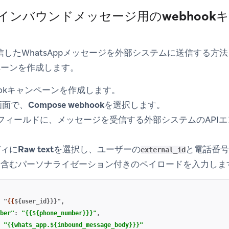
: インバウンドメッセージ用のwebhoo
受信したWhatsAppメッセージを外部システムに送信する方
ンペーンを作成します。
bhookキャンペーンを作成します。
成画面で、
Compose webhook
を選択します。
フィールドに、メッセージを受信する外部システムのAPIエ
ディに
Raw text
を選択し、ユーザーの
と電話番号
external_id
を含むパーソナライゼーション付きのペイロードを入力しま
 "
{{
${user_id}}}",
ber"
:
"{{${phone_number}}}"
,
"{{whats_app.${inbound_message_body}}}"