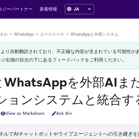
ロジーパートナー
新着情報
ネル
>
WhatsApp
>
ユースケース
>
WhatsAppと外部システム
Iにより自動翻訳されており、不正確な内容が含まれている可能性が
ージ右側の目次の下にあるフィードバックをご利用ください。
eとWhatsAppを外部AI
ションシステムと統合す
View as Markdown
Ask AI
pチャネルでAIチャットボットやライブエージェントへの引き継ぎ