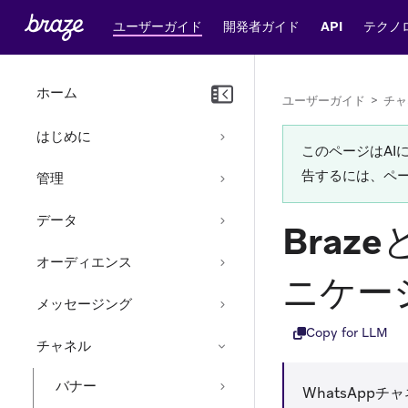
ユーザーガイド
開発者ガイド
API
テクノ
ホーム
ユーザーガイド
>
チャ
はじめに
このページはA
告するには、ペ
管理
データ
Braz
オーディエンス
ニケー
メッセージング
Copy for LLM
チャネル
バナー
WhatsAp