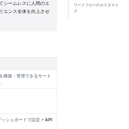
てシームレスに人間のエ
ワークフローのカスタマイ
ズ
リエンス全体を向上させ
ムを構築・管理できるサード
方。
eダッシュボードで
設定
>
API