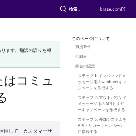
すべて検索
braze.com
このページについて
前提条件
あります。翻訳の誤りを報
仕組み
統合の設定
またはコミュ
ステップ 1: インバウンドメ
ッセージ用のwebhookキャ
ンペーンを作成する
る
ステップ 2: アウトバウンド
メッセージ用のAPIトリガ
ーキャンペーンを作成する
ステップ 3: 外部システムを
APIトリガーキャンペーン
を活用して、カスタマーサ
に接続する