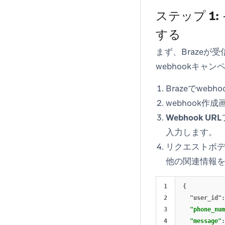
ステップ 1
する
まず、Brazeが
webhookキャ
Brazeでwe
webhook作
Webhook URL
入力します。
リクエストボ
他の関連情報
1

{

2

  "user_id":
3

"phone_num
4

"message"
: