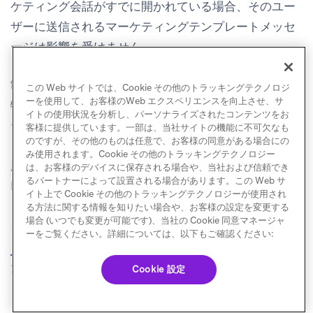
ケティング会話がすでに開かれている場合、そのユー
ザーに送信されるマーケティングテンプレートメッセ
ージは影響を受けません。
制限によりマーケティングテンプレートメッセージが
この Web サイトでは、Cookie その他のトラッキングテクノロジ
ーを使用して、お客様のWeb エクスペリエンスを向上させ、サ
特定のユーザーに配信されない場合、Cloud APIはエラ
イトの使用状況を分析し、パーソナライズされたコンテンツをお
ーコード131026を返します。ただし、これらのエラー
客様に提供しています。一部は、当社サイトの機能に不可欠なも
のですが、その他のものは任意で、お客様の同意がある場合にの
コードはメッセージの未配信につながるさまざまな問
み使用されます。Cookie その他のトラッキングテクノロジー
題をカバーしており、プライバシー上の理由から、
は、お客様のデバイスに保存される場合や、当社および信頼でき
るパートナーによって設置される場合があります。この Web サ
Metaは制限によりメッセージが配信されなかったかど
イト上で Cookie その他のトラッキングテクノロジーが使用され
うかを開示しません。未配信の理由の説明と根本原因
る方法に関する情報を知りたい場合や、お客様の設定を変更する
場合 (いつでも変更が可能です)、当社の Cookie 同意マネージャ
を特定するためにできることについては、Cloud APIの
ーをご覧ください。詳細については、以下もご確認ください:
(opens in new tab)
トラブルシューティングドキュメント
を参照してく
ださい。
Cookie 設定
これらのエラーコードのいずれかを受信し、制限が原