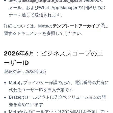
通知は
Webhook、
message_template_status_update
メール、およびWhatsApp Managerの1回限りのバ
ナーを通じて送信されます。
(opens
詳細については、Metaの
テンプレートアーカイブ
に
関するドキュメントを参照してください。
2026年6月：ビジネススコープのユ
ーザーID
最終更新：2026年3月
Metaはプライバシー保護のため、電話番号の共有に
代わるユーザーIDを導入予定です
Brazeはロールアウトに先立ちソリューションの開
発を進めています
Metaからのロールアウトは2026年6月を予定してい