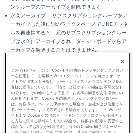
ングループのアーカイブを解除できます。
永久アーカイブ：
サブスクリプショングループをア
ーカイブした後に別のワークスペースでLINEチャネ
ルを再連携すると、元のサブスクリプショングルー
プは永久にアーカイブされ、ダッシュボードからア
ーカイブを解除することはできません。
チャネルの再連携手順については、
LINE設定
を参照し
この Web サイトでは、Cookie その他のトラッキングテクノロジ
てください。
ーを使用して、お客様のWeb エクスペリエンスを向上させ、サ
イトの使用状況を分析し、パーソナライズされたコンテンツをお
客様に提供しています。一部は、当社サイトの機能に不可欠なも
のですが、その他のものは任意で、お客様の同意がある場合にの
み使用されます。Cookie その他のトラッキングテクノロジー
は、お客様のデバイスに保存される場合や、当社および信頼でき
るパートナーによって設置される場合があります。この Web サ
イト上で Cookie その他のトラッキングテクノロジーが使用され
る方法に関する情報を知りたい場合や、お客様の設定を変更する
場合 (いつでも変更が可能です)、当社の Cookie 同意マネージャ
ユーザー管理
レポート
ーをご覧ください。詳細については、以下もご確認ください:
前へ
次へ