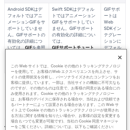
Android SDKはデ
Swift SDKはデフォル
GIFサポ
フォルトではアニ
トではアニメーション
ートは
メーションGIFをサ
GIFをサポートしてい
Web
ポートしていませ
ません。GIFサポート
SDKイン
ん。GIFサポートの
の有効化の詳細につい
テグレー
有効化の詳細につ
ては、
ションに
いては、
GIF
を参照
GIFサポートチュート
デフォル
(opens in new tab)
してください。
リアル
トで含ま
を参照してください。
れていま
この Web サイトでは、Cookie その他のトラッキングテクノロジ
す。
ーを使用して、お客様のWeb エクスペリエンスを向上させ、サ
イトの使用状況を分析し、パーソナライズされたコンテンツをお
客様に提供しています。一部は、当社サイトの機能に不可欠なも
のですが、その他のものは任意で、お客様の同意がある場合にの
み使用されます。Cookie その他のトラッキングテクノロジー
は、お客様のデバイスに保存される場合や、当社および信頼でき
るパートナーによって設置される場合があります。この Web サ
イト上で Cookie その他のトラッキングテクノロジーが使用され
る方法に関する情報を知りたい場合や、お客様の設定を変更する
場合 (いつでも変更が可能です)、当社の Cookie 同意マネージャ
カード作成
レポート
ーをご覧ください。詳細については、以下もご確認ください:
前へ
次へ