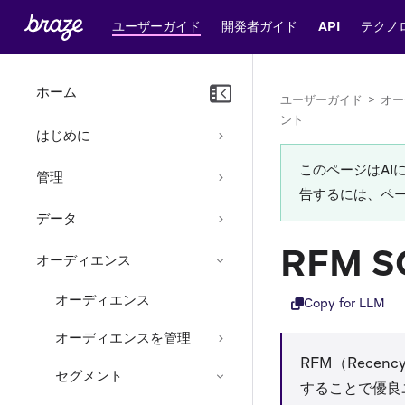
ユーザーガイド
開発者ガイド
API
テクノ
ホーム
ユーザーガイド
>
オー
ント
はじめに
このページはA
管理
告するには、ペ
データ
RFM 
オーディエンス
オーディエンス
Copy for LLM
オーディエンスを管理
RFM（Rece
セグメント
することで優良