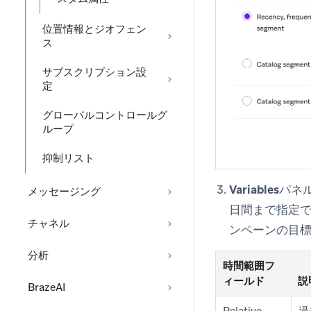
位置情報とジオフェン
ス
サブスクリプション設
定
グローバルコントロールグ
ループ
抑制リスト
Variables
パネ
メッセージング
日間まで指定
チャネル
ンペーンの目
分析
時間範囲フ
ィールド
説
BrazeAI
Relative
過