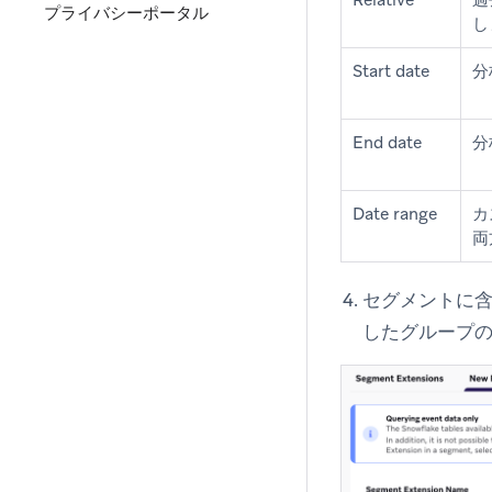
プライバシーポータル
し
Start date
分
End date
分
Date range
カ
両
セグメントに
したグループ