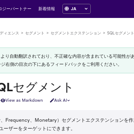
ロジーパートナー
新着情報
ディエンス
>
セグメント
>
セグメントエクステンション
>
SQLセグメン
Iにより自動翻訳されており、不正確な内容が含まれている可能性が
ージ右側の目次の下にあるフィードバックをご利用ください。
SQLセグメント
View as Markdown
Ask AI
ncy、Frequency、Monetary）セグメントエクステンショ
ユーザーをターゲットにできます。