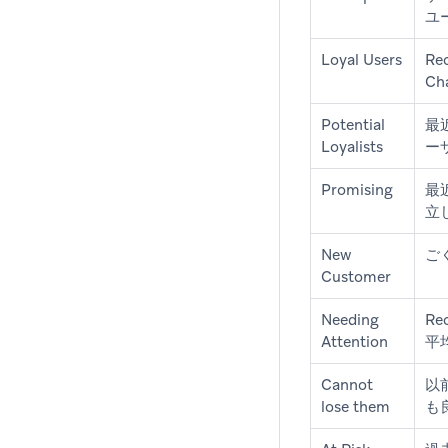
ユ
Loyal Users
Re
C
Potential
最
Loyalists
ー
Promising
最
立
New
ご
Customer
Needing
R
Attention
平
Cannot
以
lose them
も