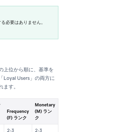
する必要はありません。
の上位から順に、基準を
yal Users」の両方に
られます。
y
Monetary
Frequency
(M) ラン
(F) ランク
ク
2-3
2-3