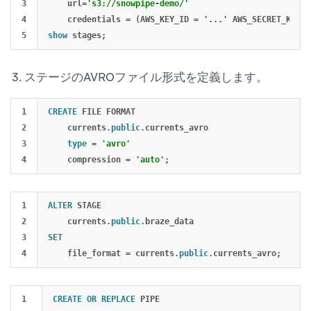
3

url
=
's3://snowpipe-demo/'
4

credentials
=
(
AWS_KEY_ID
=
'...'
AWS_SECRET_KEY
=
show
stages
;
ステージのAVROファイル形式を定義します。
1

CREATE
FILE
FORMAT
2

currents
.
public
.
currents_avro
3

type
=
'avro'
compression
=
'auto'
;
1

ALTER
STAGE
2

currents
.
public
.
braze_data
3

SET
file_format
=
currents
.
public
.
currents_avro
;
1

CREATE
OR
REPLACE
PIPE