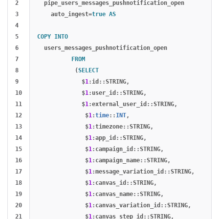
2

pipe_users_messages_pushnotification_open
3

auto_ingest
=
true
AS
4

5

COPY
INTO
6

users_messages_pushnotification_open
7

FROM
8

(
SELECT
9

$
1
:
id
::
STRING
,
10

$
1
:
user_id
::
STRING
,
11

$
1
:
external_user_id
::
STRING
,
12

$
1
:
time
::
INT
,
13

$
1
:
timezone
::
STRING
,
14

$
1
:
app_id
::
STRING
,
15

$
1
:
campaign_id
::
STRING
,
16

$
1
:
campaign_name
::
STRING
,
17

$
1
:
message_variation_id
::
STRING
,
18

$
1
:
canvas_id
::
STRING
,
19

$
1
:
canvas_name
::
STRING
,
20

$
1
:
canvas_variation_id
::
STRING
,
21

$
1
:
canvas_step_id
::
STRING
,