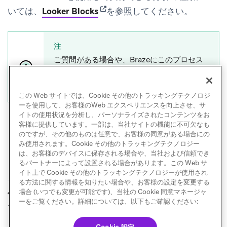
(opens in new tab)
いては、
Looker Blocks
を参照してください。
注
ご質問がある場合や、Brazeにこのプロセス
のガイドを依頼したい場合は、Brazeアカウ
ントマネージャーにお問い合わせください。
この Web サイトでは、Cookie その他のトラッキングテクノロジ
ーを使用して、お客様のWeb エクスペリエンスを向上させ、サ
イトの使用状況を分析し、パーソナライズされたコンテンツをお
客様に提供しています。一部は、当社サイトの機能に不可欠なも
のですが、その他のものは任意で、お客様の同意がある場合にの
み使用されます。Cookie その他のトラッキングテクノロジー
は、お客様のデバイスに保存される場合や、当社および信頼でき
るパートナーによって設置される場合があります。この Web サ
イト上で Cookie その他のトラッキングテクノロジーが使用され
る方法に関する情報を知りたい場合や、お客様の設定を変更する
BrazeでCurrentsを使
データをRedshiftに
場合 (いつでも変更が可能です)、当社の Cookie 同意マネージャ
前へ
次へ
ーをご覧ください。詳細については、以下もご確認ください:
用する方法
転送する