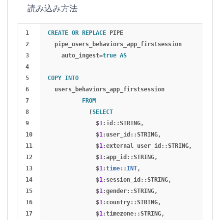
読み込み方法
1

CREATE
OR
REPLACE
PIPE
2

pipe_users_behaviors_app_firstsession
3

auto_ingest
=
true
AS
4

5

COPY
INTO
6

users_behaviors_app_firstsession
7

FROM
8

(
SELECT
9

$
1
:
id
::
STRING
,
10

$
1
:
user_id
::
STRING
,
11

$
1
:
external_user_id
::
STRING
,
12

$
1
:
app_id
::
STRING
,
13

$
1
:
time
::
INT
,
14

$
1
:
session_id
::
STRING
,
15

$
1
:
gender
::
STRING
,
16

$
1
:
country
::
STRING
,
17

$
1
:
timezone
::
STRING
,