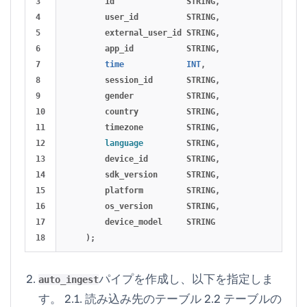
3

id
STRING
,
4

user_id
STRING
,
5

external_user_id
STRING
,
6

app_id
STRING
,
7

time
INT
,
8

session_id
STRING
,
9

gender
STRING
,
10

country
STRING
,
11

timezone
STRING
,
12

language
STRING
,
13

device_id
STRING
,
14

sdk_version
STRING
,
15

platform
STRING
,
16

os_version
STRING
,
17

device_model
STRING
);
パイプを作成し、以下を指定しま
auto_ingest
す。 2.1. 読み込み先のテーブル 2.2 テーブルの