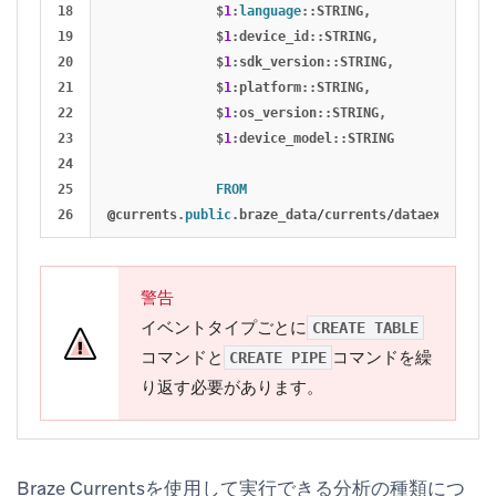
18

$
1
:
language
::
STRING
,
19

$
1
:
device_id
::
STRING
,
20

$
1
:
sdk_version
::
STRING
,
21

$
1
:
platform
::
STRING
,
22

$
1
:
os_version
::
STRING
,
23

$
1
:
device_model
::
STRING
24

25

FROM
@
currents
.
public
.
braze_data
/
currents
/
dataexport
.
pr
警告
イベントタイプごとに
CREATE TABLE
コマンドと
コマンドを繰
CREATE PIPE
り返す必要があります。
Braze Currentsを使用して実行できる分析の種類につ