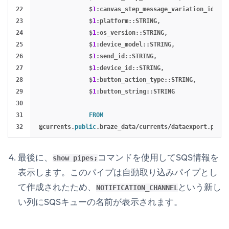
22

$
1
:
canvas_step_message_variation_id
::
ST
23

$
1
:
platform
::
STRING
,
24

$
1
:
os_version
::
STRING
,
25

$
1
:
device_model
::
STRING
,
26

$
1
:
send_id
::
STRING
,
27

$
1
:
device_id
::
STRING
,
28

$
1
:
button_action_type
::
STRING
,
29

$
1
:
button_string
::
STRING
30

31

FROM
@
currents
.
public
.
braze_data
/
currents
/
dataexport
.
prod
-
最後に、
コマンドを使用してSQS情報を
show pipes;
表示します。このパイプは自動取り込みパイプとし
て作成されたため、
という新し
NOTIFICATION_CHANNEL
い列にSQSキューの名前が表示されます。