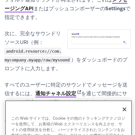
ージングAPI
またはプッシュコンポーザーの
Settings
で
指定できます。
次に、完全なサウンドリ
ソースURI（例：
android.resource://com.
）をダッシュボードのプ
mycompany.myapp/raw/mysound
ロンプトに入力します。
すべてのユーザーに特定のサウンドでメッセージを送
(opens in new tab)
信するには、
通知チャネル設定
を通じて間接的にサ
ウンドを指定し（O以降のデバイスをターゲット）、
ダッシュボードから個別のサウンドを送信する（<Oデ
この Web サイトでは、Cookie その他のトラッキングテクノロジ
バイスをターゲット）ことをお勧めします。
ーを使用して、お客様のWeb エクスペリエンスを向上させ、サ
イトの使用状況を分析し、パーソナライズされたコンテンツをお