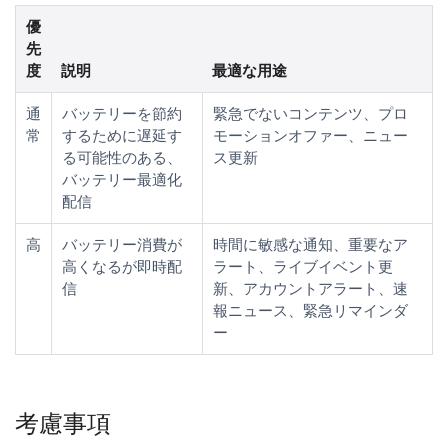
優
先
度
説明
最適な用途
通
バッテリーを節約
緊急でないコンテンツ、プロ
常
するために遅延す
モーションオファー、ニュー
る可能性のある、
ス更新
バッテリー最適化
配信
高
バッテリー消費が
時間に敏感な通知、重要なア
高くなるが即時配
ラート、ライブイベント更
信
新、アカウントアラート、速
報ニュース、緊急リマインダ
ー
考慮事項