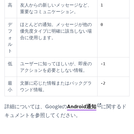
高
友人からの新しいメッセージなど、
1
重要なコミュニケーション。
デ
ほとんどの通知。メッセージが他の
0
フ
優先度タイプに明確に該当しない場
ォ
合に使用します。
ル
ト
低
ユーザーに知ってほしいが、即座の
-1
アクションを必要としない情報。
最
文脈に応じた情報またはバックグラ
-2
小
ウンド情報。
(opens in new ta
詳細については、Googleの
Android通知
に関するド
キュメントを参照してください。