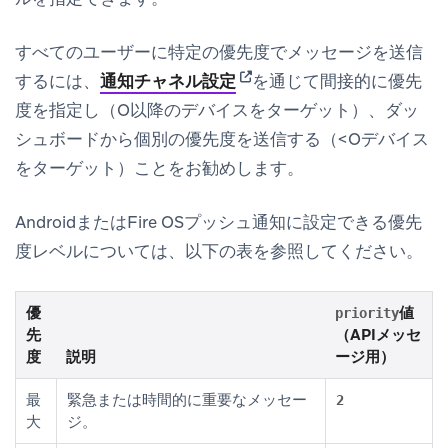
すべてのユーザーに特定の優先度でメッセージを送信
(opens in new tab)
するには、
通知チャネル設定
を通じて間接的に優先
度を指定し（O以降のデバイスをターゲット）、ダッ
シュボードから個別の優先度を送信する（<Oデバイス
をターゲット）ことをお勧めします。
AndroidまたはFire OSプッシュ通知に設定できる優先
度レベルについては、以下の表を参照してください。
優
値
priority
先
（APIメッセ
度
説明
ージ用）
最
緊急または時間的に重要なメッセー
2
大
ジ。