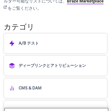
(op
ルター可能なリストについては、
Braze Marketplace
をご覧ください。
カテゴリ
A/B テスト
ディープリンクとアトリビューション
CMS & DAM
ディープリンク