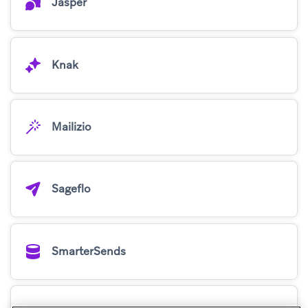
Jasper
Knak
Mailizio
Sageflo
SmarterSends