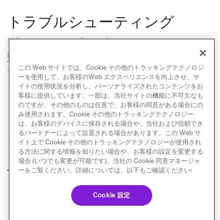
トラブルシューティング
追加のセットアップガイダンスとFAQについては、
(opens
DailyPlay Brazeインテグレーションドキュメント
を
この Web サイトでは、Cookie その他のトラッキングテクノロジ
参照してください。
ーを使用して、お客様のWeb エクスペリエンスを向上させ、サ
イトの使用状況を分析し、パーソナライズされたコンテンツをお
客様に提供しています。一部は、当社サイトの機能に不可欠なも
のですが、その他のものは任意で、お客様の同意がある場合にの
み使用されます。Cookie その他のトラッキングテクノロジー
は、お客様のデバイスに保存される場合や、当社および信頼でき
るパートナーによって設置される場合があります。この Web サ
イト上で Cookie その他のトラッキングテクノロジーが使用され
る方法に関する情報を知りたい場合や、お客様の設定を変更する
場合 (いつでも変更が可能です)、当社の Cookie 同意マネージャ
Cloudinary
Future Anthem
ーをご覧ください。詳細については、以下もご確認ください:
前へ
次へ
Cookie 設定
© Braze. All Rights Reserved
Privacy Policy
Cookie 優先設定