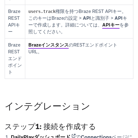
Braze
権限を持つBraze REST APIキー。
users.track
REST
このキーはBrazeの
設定
>
APIと識別子
>
APIキ
APIキ
ー
で作成します。詳細については、
APIキー
を参
ー
照してください。
Braze
Brazeインスタンス
のRESTエンドポイント
REST
URL。
エンド
ポイン
ト
インテグレーション
ステップ1: 接続を作成する
(opens in new tab)
DailyPlayダッシュボード
で
Connections
ページに