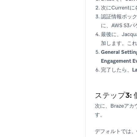
次にCurre
認証情報ボック
に、AWS S3バケ
最後に、Jac
加します。こ
General Settin
Engagement E
完了したら、
L
ステップ3:
次に、Brazeア
す。
デフォルトでは、Cu