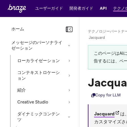
ユーザーガイド
開発者ガイド
API
テクノ
ホーム
テクノロジーパートナ
Jacquard
メッセージのパーソナライ
ゼーション
このページはA
ローカライゼーション
告するには、ペ
コンテキストロケーシ
Jacqua
ョン
紹介
Copy for LLM
Creative Studio
(open
Jacquard
は
ダイナミックコンテン
ツ
カスタマイズさ