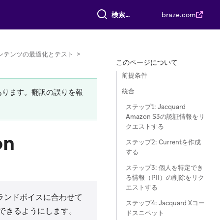
すべて検索
braze.com
ンテンツの最適化とテスト
>
このページについて
前提条件
統合
あります。翻訳の誤りを報
ステップ1: Jacquard
Amazon S3の認証情報をリ
クエストする
on
ステップ2: Currentを作成
する
ステップ3: 個人を特定でき
る情報（PII）の削除をリク
エストする
ランドボイスに合わせて
ステップ4: Jacquard Xコー
できるようにします。
ドスニペット