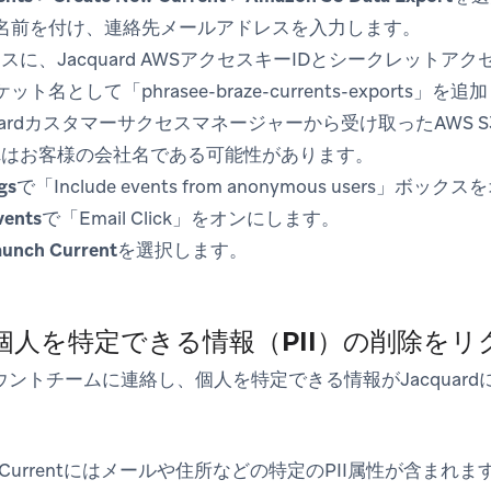
ntに名前を付け、連絡先メールアドレスを入力します。
スに、Jacquard AWSアクセスキーIDとシークレットア
ット名として「phrasee-braze-currents-exports」を
quardカスタマーサクセスマネージャーから受け取ったAWS
れはお客様の会社名である可能性があります。
gs
で「Include events from anonymous users」ボッ
vents
で「Email Click」をオンにします。
aunch Current
を選択します。
 個人を特定できる情報（PII）の削除を
カウントチームに連絡し、個人を特定できる情報がJacquar
rrentにはメールや住所などの特定のPII属性が含まれます。J