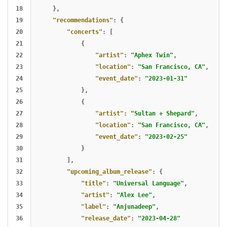
18

},
19

"recommendations"
:
{
20

"concerts"
:
[
21

{
22

"artist"
:
"Aphex Twin"
,
23

"location"
:
"San Francisco, CA"
,
24

"event_date"
:
"2023-01-31"
25

},
26

{
27

"artist"
:
"Sultan + Shepard"
,
28

"location"
:
"San Francisco, CA"
,
29

"event_date"
:
"2023-02-25"
30

}
31

],
32

"upcoming_album_release"
:
{
33

"title"
:
"Universal Language"
,
34

"artist"
:
"Alex Lee"
,
35

"label"
:
"Anjunadeep"
,
36

"release_date"
:
"2023-04-28"