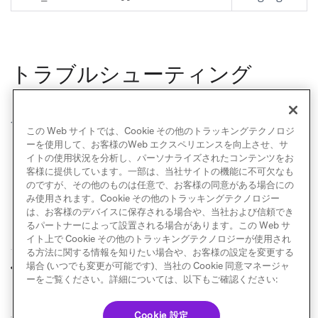
トラブルシューティング
ご質問がある場合は、
Hightouchサポート
までお問い
合わせください。
この Web サイトでは、Cookie その他のトラッキングテクノロジ
ーを使用して、お客様のWeb エクスペリエンスを向上させ、サ
イトの使用状況を分析し、パーソナライズされたコンテンツをお
客様に提供しています。一部は、当社サイトの機能に不可欠なも
のですが、その他のものは任意で、お客様の同意がある場合にの
み使用されます。Cookie その他のトラッキングテクノロジー
は、お客様のデバイスに保存される場合や、当社および信頼でき
るパートナーによって設置される場合があります。この Web サ
イト上で Cookie その他のトラッキングテクノロジーが使用され
る方法に関する情報を知りたい場合や、お客様の設定を変更する
Hightouch
Hightouch コホート
場合 (いつでも変更が可能です)、当社の Cookie 同意マネージャ
前へ
次へ
インポート
ーをご覧ください。詳細については、以下もご確認ください:
Cookie 設定