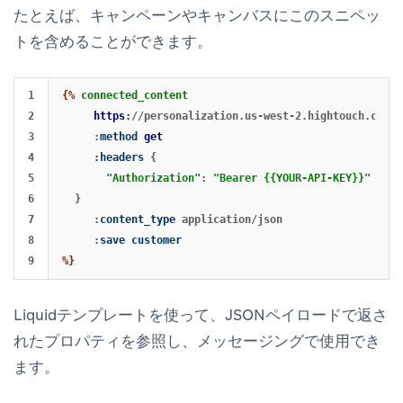
たとえば、キャンペーンやキャンバスにこのスニペッ
トを含めることができます。
1

{%
connected_content
2

https
:
//personalization.us-west-2.hightouch.com/v
3

:
method
get
4

:
headers
{
5

"Authorization"
:
"Bearer {{YOUR-API-KEY}}"
6

}
7

:
content_type
application/json
8

:
save
customer
%}
Liquidテンプレートを使って、JSONペイロードで返さ
れたプロパティを参照し、メッセージングで使用でき
ます。