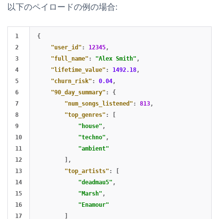
以下のペイロードの例の場合:
1

{
2

"user_id"
:
12345
,
3

"full_name"
:
"Alex Smith"
,
4

"lifetime_value"
:
1492.18
,
5

"churn_risk"
:
0.04
,
6

"90_day_summary"
:
{
7

"num_songs_listened"
:
813
,
8

"top_genres"
:
[
9

"house"
,
10

"techno"
,
11

"ambient"
12

],
13

"top_artists"
:
[
14

"deadmau5"
,
15

"Marsh"
,
16

"Enamour"
17

]