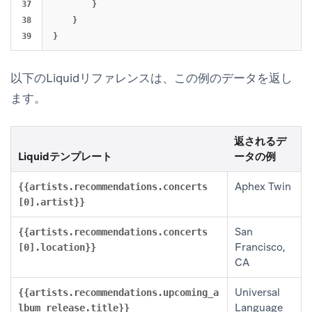
37

}
38

}
}
以下のLiquidリファレンスは、この例のデータを返し
ます。
返されるデ
Liquidテンプレート
ータの例
Aphex Twin
{{artists.recommendations.concerts
[0].artist}}
San
{{artists.recommendations.concerts
Francisco,
[0].location}}
CA
Universal
{{artists.recommendations.upcoming_a
Language
lbum_release.title}}